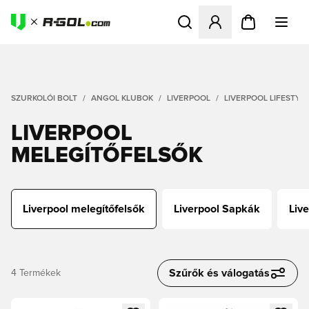
Megnyit egy modált a bejele
SZURKOLÓI BOLT
ANGOL KLUBOK
LIVERPOOL
LIVERPOOL LIFESTYL
LIVERPOOL
MELEGÍTŐFELSŐK
Liverpool melegítőfelsők
Liverpool Sapkák
Liv
Szűrők és válogatás
4
Termékek