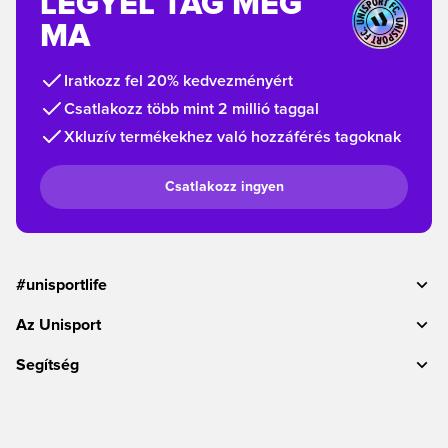
LEGYÉL TAG MÉG
MA
Iratkozz fel 20% kedvezményért
Csatlakozz több mint 2 millió taggal
Xkluzív termékekhez való hozzáférés tagoknak
Csatlakozz ingyen
#unisportlife
Az Unisport
Segítség