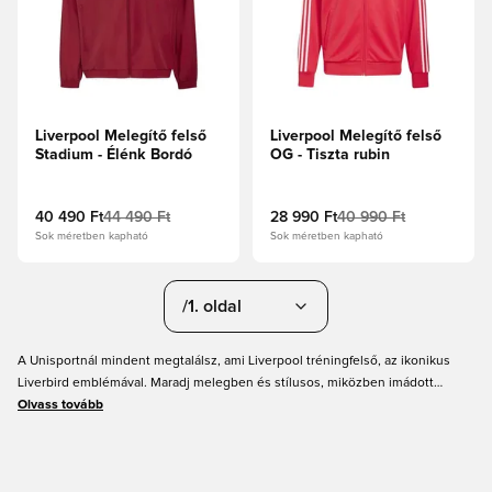
Liverpool Melegítő felső
Liverpool Melegítő felső
Stadium - Élénk Bordó
OG - Tiszta rubin
40 490 Ft
44 490 Ft
28 990 Ft
40 990 Ft
Sok méretben kapható
Sok méretben kapható
/1. oldal
A Unisportnál mindent megtalálsz, ami Liverpool tréningfelső, az ikonikus
Liverbird emblémával. Maradj melegben és stílusos, miközben imádott
Liverpool FC-dnek szurkolsz hivatalosan licencelt tréningfelsőinkben. A
Olvass tovább
kényelem és a tartósság jegyében készültek, így ezek a felsők kötelező
darabok minden Liverpool-szurkolónak. Frissítsd fel szurkolói felszerelésedet
még ma, és mutasd meg a szenvedélyedet, bárhová is mész. Vásárolj most a