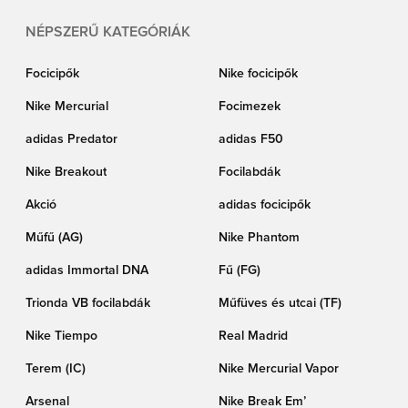
Unisportnál, és szerezd be a Liverpool tréningfelsődet, hogy részese lehess
az Anfield szellemének!
NÉPSZERŰ KATEGÓRIÁK
Focicipők
Nike focicipők
Nike Mercurial
Focimezek
adidas Predator
adidas F50
Nike Breakout
Focilabdák
Akció
adidas focicipők
Műfű (AG)
Nike Phantom
adidas Immortal DNA
Fű (FG)
Trionda VB focilabdák
Műfüves és utcai (TF)
Nike Tiempo
Real Madrid
Terem (IC)
Nike Mercurial Vapor
Arsenal
Nike Break Em’