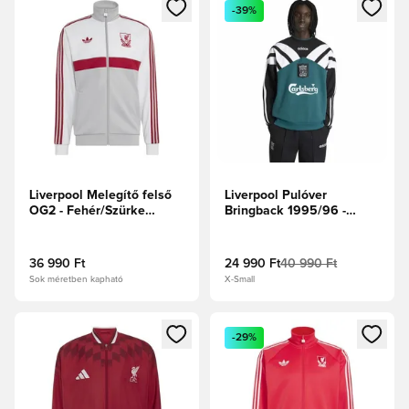
Megnyit egy modált a bejelentkezéshez vagy a tagként való 
Megnyit egy modált a bejelent
-39%
Liverpool Melegítő felső
Liverpool Pulóver
OG2 - Fehér/Szürke
Bringback 1995/96 -
Kettő/Focicipők
Gazdag
zöld/Fekete/Fehér
36 990 Ft
24 990 Ft
40 990 Ft
Sok méretben kapható
X-Small
Megnyit egy modált a bejelentkezéshez vagy a tagként való 
Megnyit egy modált a bejelent
-29%