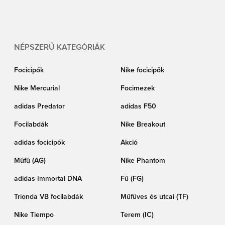
bármilyen stílust is kedvelsz, vagy bármilyen színt is keresel – mindent
megtalálsz itt, a Unisport Liverpool sapka boltjában!
NÉPSZERŰ KATEGÓRIÁK
Focicipők
Nike focicipők
Nike Mercurial
Focimezek
adidas Predator
adidas F50
Focilabdák
Nike Breakout
adidas focicipők
Akció
Műfű (AG)
Nike Phantom
adidas Immortal DNA
Fű (FG)
Trionda VB focilabdák
Műfüves és utcai (TF)
Nike Tiempo
Terem (IC)