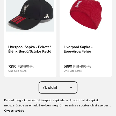
Liverpool Sapka - Fekete/
Liverpool Sapka -
Élénk Bordó/Szürke Kettő
Epervörös/Fehér
7290 Ft
8490 Ft
5890 Ft
11 490 Ft
One Size Youth
One Size Large
/1. oldal
Keresd meg a következő Liverpool sapkádat a Unisportnál. A sapkák
népszerűsége az elmúlt években megnőtt, és mára a sportos divat szerves
részévé vált. Ezért kínáljuk a hagyományos, egyenes sildes snapback sapkát,
Olvass tovább
a klasszikus, ívelt sildes sapkát, valamint a horgászkalapokat. Tehát,