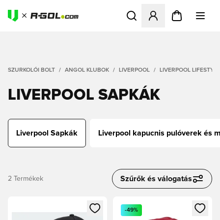
Megnyit egy modált a bejele
SZURKOLÓI BOLT
ANGOL KLUBOK
LIVERPOOL
LIVERPOOL LIFESTYL
LIVERPOOL SAPKÁK
Liverpool Sapkák
Liverpool kapucnis pulóverek és m
Szűrők és válogatás
2
Termékek
Megnyit egy modált a bejelentkezéshez vagy a tagként való 
Megnyit egy modált a bejelent
-49%