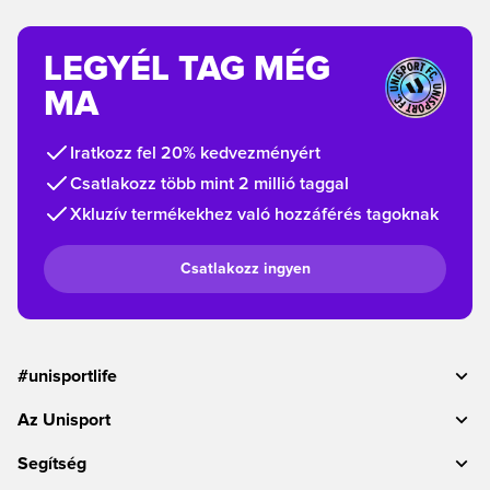
LEGYÉL TAG MÉG
MA
Iratkozz fel 20% kedvezményért
Csatlakozz több mint 2 millió taggal
Xkluzív termékekhez való hozzáférés tagoknak
Csatlakozz ingyen
#unisportlife
Az Unisport
Segítség