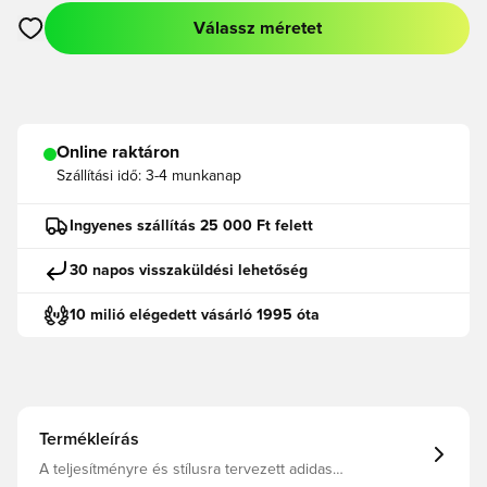
Válassz méretet
Megnyit egy modált a bejelentkezéshez vagy a tagként való r
Online raktáron
Szállítási idő:
3-4 munkanap
Ingyenes szállítás 25 000 Ft felett
30 napos visszaküldési lehetőség
10 milió elégedett vásárló 1995 óta
Termékleírás
A teljesítményre és stílusra tervezett adidas