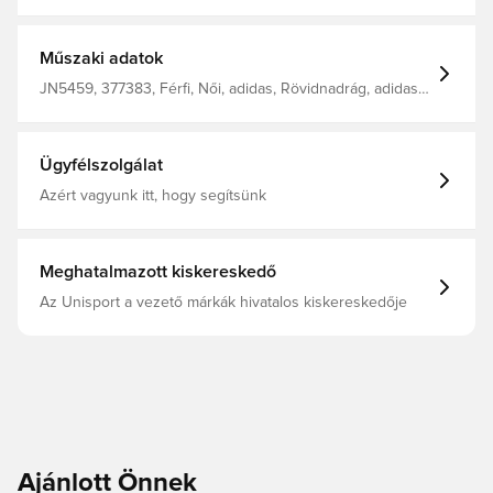
rövidnadrágban játssz és nézz ki úgy, mint egy csapat.
Gumis derék húzózsinórral. Az AEROREADY szárazon,
hűvösen és kényelmesen tart. Normál szabás. 100%
újrahasznosított poliészter
Műszaki adatok
JN5459, 377383, Férfi, Női, adidas, Rövidnadrág, adidas
Squadra, Foci rövidnadrág, Gyerekek, Fekete
Ügyfélszolgálat
Azért vagyunk itt, hogy segítsünk
Meghatalmazott kiskereskedő
Az Unisport a vezető márkák hivatalos kiskereskedője
Ajánlott Önnek