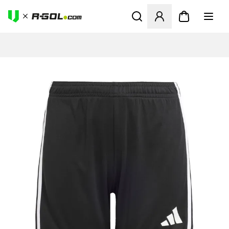
Megnyit egy modált a bejele