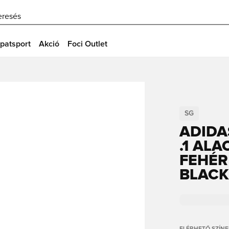
eresés
patsport
Akció
Foci Outlet
SG
ADIDA
.1 AL
FEHÉR
BLACK