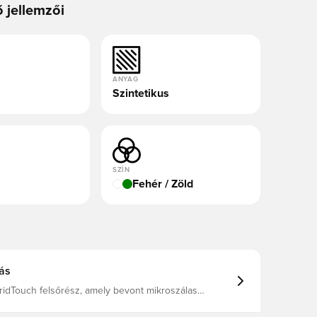
ő jellemzői
ANYAG
Szintetikus
SZÍN
Fehér / Zöld
ás
idTouch felsőrész, amely bevont mikroszálas
a és alakítható élményt nyújt, egyedülálló
 és kisebb súlyt biztosít az előző Predator