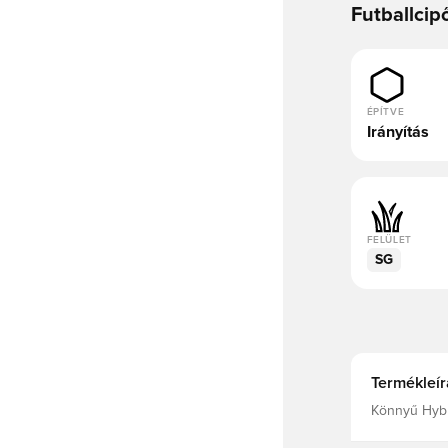
Futballcip
ÉPÍTVE
Irányítás
FELÜLET
SG
Termékleír
Könnyű Hybr
anyagból puh
illeszkedést