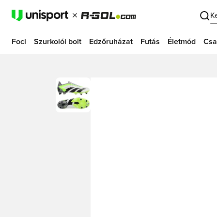
K
Foci
Szurkolói bolt
Edzőruházat
Futás
Életmód
Csa