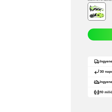
ELÉRHETŐ SZÍNE
Ingyene
30 napo
Ingyen
10 mili