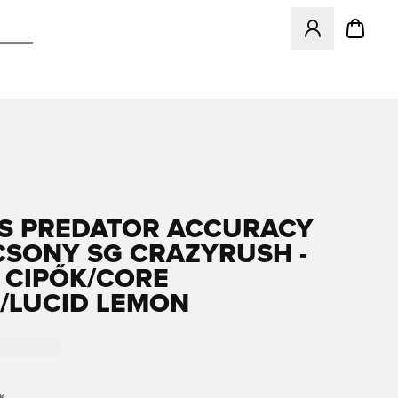
Megnyit egy modá
S PREDATOR ACCURACY
ACSONY SG CRAZYRUSH -
 CIPŐK/CORE
/LUCID LEMON