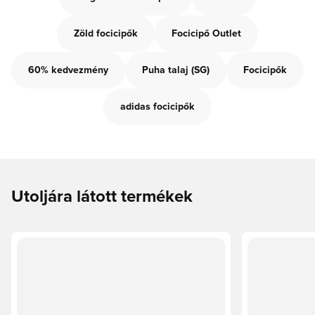
Zöld focicipők
Focicipő Outlet
60% kedvezmény
Puha talaj (SG)
Focicipők
adidas focicipők
Utoljára látott termékek