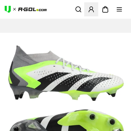
Megnyit egy modált a bejele