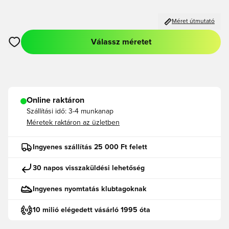
Méret útmutató
Válassz méretet
Megnyit egy modált a bejelentkezéshez vagy a tagként való r
Online raktáron
Szállítási idő:
3-4 munkanap
Méretek raktáron az üzletben
Ingyenes szállítás 25 000 Ft felett
30 napos visszaküldési lehetőség
Ingyenes nyomtatás klubtagoknak
10 milió elégedett vásárló 1995 óta