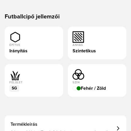
Futballcipő jellemzői
ÉPÍTVE
ANYAG
Irányítás
Szintetikus
FELÜLET
SZÍN
Fehér / Zöld
SG
Termékleírás