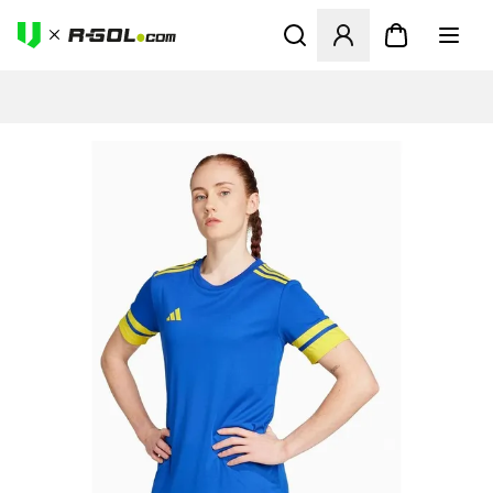
Megnyit egy modált a bejele