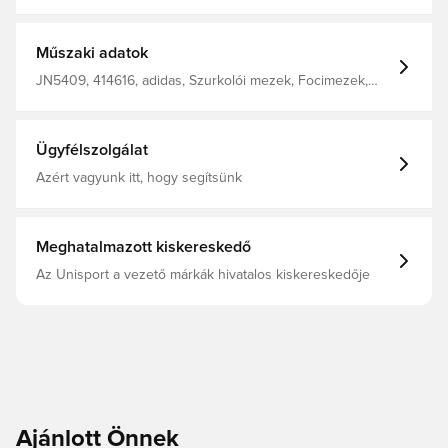
adidas filter_colors: kék
Műszaki adatok
JN5409, 414616, adidas, Szurkolói mezek, Focimezek,
Rövid ujjú, Felnőttek, Kék, Női
Ügyfélszolgálat
Azért vagyunk itt, hogy segítsünk
Meghatalmazott kiskereskedő
Az Unisport a vezető márkák hivatalos kiskereskedője
Ajánlott Önnek