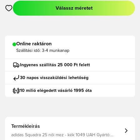
Válassz méretet
Megnyit egy modált a bejelentkezéshez vagy a tagként való r
Online raktáron
Szállítási idő:
3-4 munkanap
Ingyenes szállítás 25 000 Ft felett
30 napos visszaküldési lehetőség
10 milió elégedett vásárló 1995 óta
Termékleírás
adidas Squadra 25 női mez - kék 1049 UAH Gyártó: