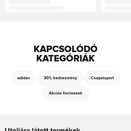
KAPCSOLÓDÓ
KATEGÓRIÁK
adidas
30% kedvezmény
Csapatsport
Akciós focimezek
Utoljára látott termékek