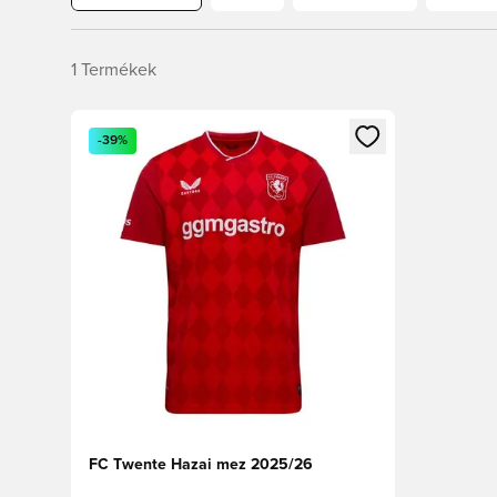
1
Termékek
Megnyit egy modált a bejelentkezéshez vagy a tagkén
-39%
FC Twente Hazai mez 2025/26