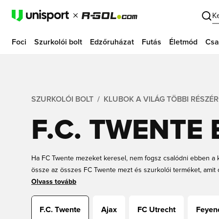
K
Foci
Szurkolói bolt
Edzőruházat
Futás
Életmód
Csa
SZURKOLÓI BOLT
KLUBOK A VILÁG TÖBBI RÉSZÉ
F.C. TWENTE 
Ha FC Twente mezeket keresel, nem fogsz csalódni ebben a kat
össze az összes FC Twente mezt és szurkolói terméket, amit 
klub sok mindenen ment keresztül; pénzügyi problémák, bajn
Olvass tovább
megmaradt, az a mindig hűséges szurkolótábor. Ha szeretnéd
Twente mezzel, alább kiválaszthatod a kedvencedet. Mindig re
F.C. Twente
Ajax
FC Utrecht
Feyen
Unisportstore.com-on.