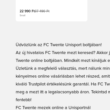
22 990 Ft
37 490 Ft
Small
Üdvözlünk az FC Twente Unisport boltjában!
Az új hivatalos FC Twente mezt keresed? Akkor j
Twente online boltjában. Mindkét mezt kínáljuk et
Üzletünk a megfelelő választás, mert nálunk min
kényelmes online vásárlásban lehet részed, amit
kiváló Trustpilot értékelésünk garantál. Ha FC T
meg a mezt itt a legalacsonyabb áron. Tekintsd m
fentebb!
FC Twente mezek online a Unisportnál