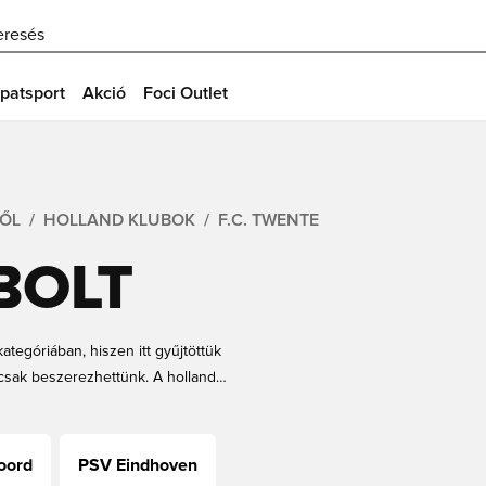
eresés
patsport
Akció
Foci Outlet
RŐL
HOLLAND KLUBOK
F.C. TWENTE
BOLT
egóriában, hiszen itt gyűjtöttük
csak beszerezhettünk. A holland
oki címek és még sok más, de ami
 frissíteni a mezgyűjteményedet egy
mek árakon és gyors szállítással a
oord
PSV Eindhoven