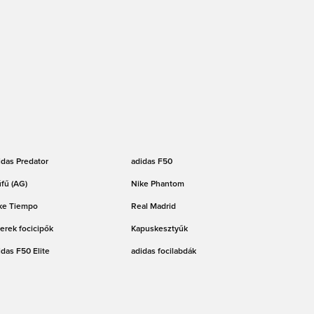
idas Predator
adidas F50
fű (AG)
Nike Phantom
ke Tiempo
Real Madrid
erek focicipők
Kapuskesztyűk
idas F50 Elite
adidas focilabdák