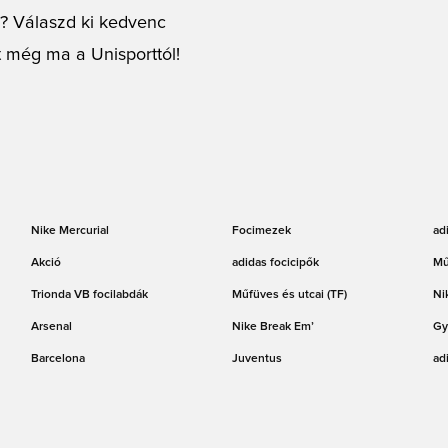
g? Válaszd ki kedvenc
 még ma a Unisporttól!
Nike Mercurial
Focimezek
ad
Akció
adidas focicipők
Mű
Trionda VB focilabdák
Műfüves és utcai (TF)
Ni
Arsenal
Nike Break Em’
Gy
Barcelona
Juventus
ad