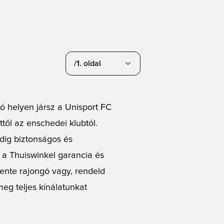
/1. oldal
ó helyen jársz a Unisport FC
től az enschedei klubtól.
dig biztonságos és
 a Thuiswinkel garancia és
wente rajongó vagy, rendeld
eg teljes kínálatunkat