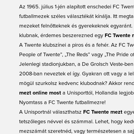
Az 1965. július 1-jén alapított enschedei FC Twent
futballmezek széles választékát kínálja. Itt megt
mezeket felnőtteknek és gyerekeknek egyaránt.
klubnak, érdemes beszerezned egy
FC Twente 
A Twente klubszínei a piros és a fehér. Az FC Tw
People of Twente”, „The Reds” vagy „The Pride of
Jelenlegi stadionjukban, a De Grolsch Veste-ben
2008-ban neveztek el így. Gyakran ott vagy a l
mögül szurkolsz kedvenc klubodnak? Akkor ren
mezt online most
a Unisporttól, Hollandia legjobb
Nyomtass a FC Twente futballmezre!
A Unisportnál választhatsz
FC Twente mezt
egye
tetszőleges névvel és számmal. Lehet, hogy ked
mezszámát szeretnéd, vagy természetesen a saj