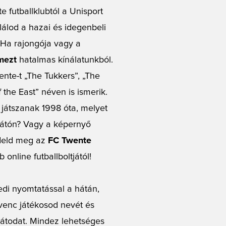
e futballklubtól a Unisport
alálod a hazai és idegenbeli
 Ha rajongója vagy a
mezt
hatalmas kínálatunkból.
ente-t „The Tukkers”, „The
 the East” néven is ismerik.
 játszanak 1998 óta, melyet
elátón? Vagy a képernyő
deld meg az
FC Twente
 online futballboltjától!
di nyomtatással a hátán,
venc játékosod nevét és
átodat. Mindez lehetséges