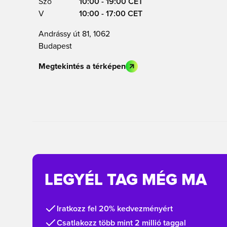
Szo
10:00 - 19:00 CET
V
10:00 - 17:00 CET
Andrássy út 81, 1062
Budapest
Megtekintés a térképen
LEGYÉL TAG MÉG MA
Iratkozz fel 20% kedvezményért
Csatlakozz több mint 2 millió taggal