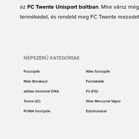
az
FC Twente Unisport boltban
. Mire vársz mé
termékedet, és rendeld meg FC Twente mezedet
NÉPSZERŰ KATEGÓRIÁK
Focicipők
Nike focicipők
Nike Breakout
Focilabdák
adidas Immortal DNA
Fű (FG)
Terem (IC)
Nike Mercurial Vapor
PUMA focicipők
Edzőruházat