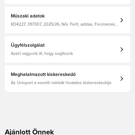
izzadságot a testedről, így kényelmesen, szárazon és
hűvösen tart. - A játékosok által is viselt dizájn -
Karcsúsított szabás Anyaga: 100% poliészter.
Műszaki adatok
KD4227, 397307, 2025/26, Női, Férfi, adidas, Focimezek,
Szurkolói mezek, Rövid ujjú, Gyerekek, Fekete, Harmadik
mezek
Ügyfélszolgálat
Azért vagyunk itt, hogy segítsünk
Meghatalmazott kiskereskedő
Az Unisport a vezető márkák hivatalos kiskereskedője
Ajánlott Önnek