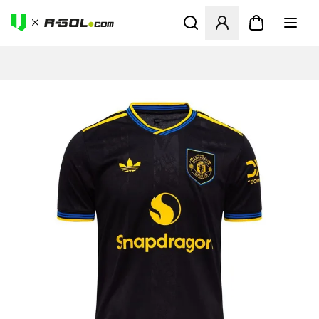
Megnyit egy modált a bejele