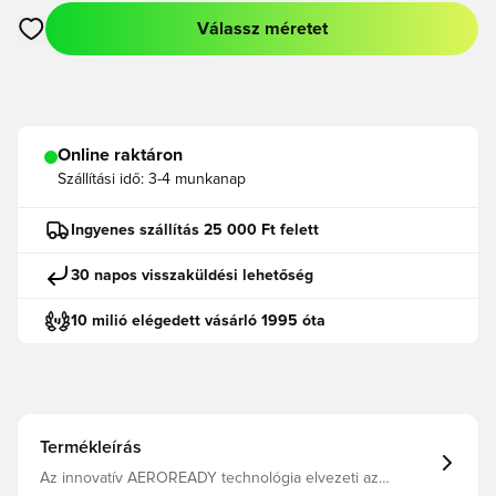
Válassz méretet
Megnyit egy modált a bejelentkezéshez vagy a tagként való r
Online raktáron
Szállítási idő:
3-4 munkanap
Ingyenes szállítás 25 000 Ft felett
30 napos visszaküldési lehetőség
10 milió elégedett vásárló 1995 óta
Termékleírás
Az innovatív AEROREADY technológia elvezeti az