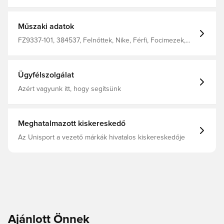
bőrről, elősegítve a gyorsabb párolgást, így szárazon és
kényelmesen érezheted magad. Szűkített szabás a
csinos, testhezálló megjelenésért és érzetért. 100%
poliészter
Műszaki adatok
FZ9337-101, 384537, Felnőttek, Nike, Férfi, Focimezek,
Rövid ujjú, 100% Polyester, Szurkolói mezek, Fehér, Kék
Ügyfélszolgálat
Azért vagyunk itt, hogy segítsünk
Meghatalmazott kiskereskedő
Az Unisport a vezető márkák hivatalos kiskereskedője
Ajánlott Önnek