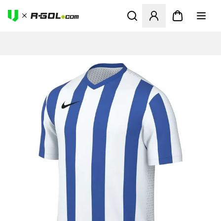
Megnyit egy modált a bejele