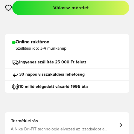
Válassz méretet
Megnyit egy modált a bejelentkezéshez vagy a tagként való r
Online raktáron
Szállítási idő:
3-4 munkanap
Ingyenes szállítás 25 000 Ft felett
30 napos visszaküldési lehetőség
10 milió elégedett vásárló 1995 óta
Termékleírás
A Nike Dri-FIT technológia elvezeti az izzadságot a