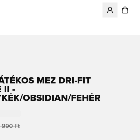
Megnyit egy modá
ÁTÉKOS MEZ DRI-FIT
II -
YKÉK/OBSIDIAN/FEHÉR
 990 Ft