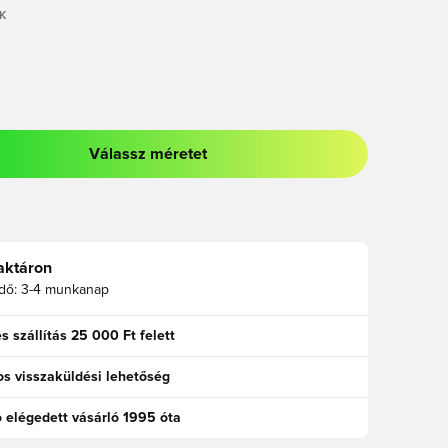
K
Válassz méretet
odált a bejelentkezéshez vagy a tagként való regisztrációhoz
aktáron
idő:
3-4 munkanap
s szállítás 25 000 Ft felett
s visszaküldési lehetőség
ó elégedett vásárló 1995 óta