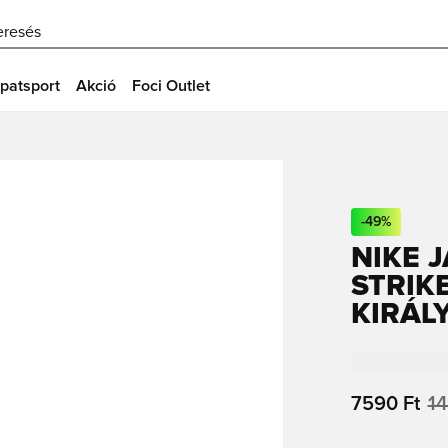
eresés
patsport
Akció
Foci Outlet
-
49
%
NIKE J
STRIKE 
KIRÁL
7590 Ft
14