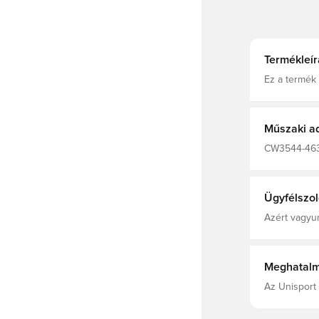
Termékleír
Ez a termék 
szálakból ké
kényelmesen 
Műszaki a
CW3544-463, 
Szurkolói me
Recycled Po
Ügyfélszol
Azért vagyun
Meghatalm
Az Unisport 