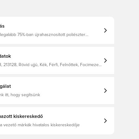
ás
legalább 75%-ban újrahasznosított poliészter
szült. A Dri-FIT légáteresztő anyag, mely szárazon és
tart. Normál szabás. 100% poliészterből készült.
datok
213128, Rövid ujjú, Kék, Férfi, Felnőttek, Focimezek,
zek, Nike, This Product Is Made With At Least 75%
lyester Fibers
gálat
k itt, hogy segítsünk
azott kiskereskedő
a vezető márkák hivatalos kiskereskedője