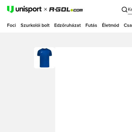
K
Foci
Szurkolói bolt
Edzőruházat
Futás
Életmód
Csa