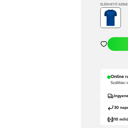
ELÉRHETŐ SZÍNE
Megnyit egy m
Online r
Szállítási 
Ingyene
30 napo
10 mili