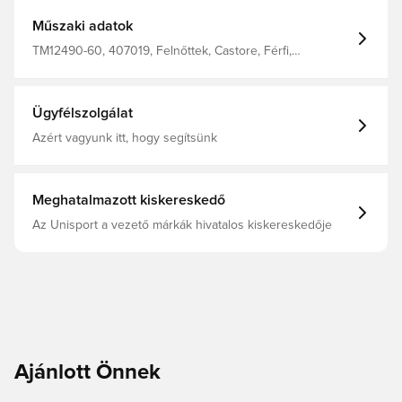
hűvösen és kényelmesen tart, akár a pályán uralod a
játékot, akár a lelátóról buzdítod a csapatot. Normál
Műszaki adatok
szabás 100% poliészter
TM12490-60, 407019, Felnőttek, Castore, Férfi,
Focimezek, Hazai mezek, Szurkolói mezek, Rövid ujjú,
2025/26, Piros
Ügyfélszolgálat
Azért vagyunk itt, hogy segítsünk
Meghatalmazott kiskereskedő
Az Unisport a vezető márkák hivatalos kiskereskedője
Ajánlott Önnek