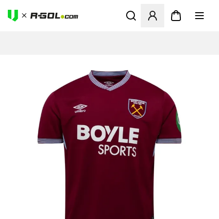
Megnyit egy modált a bejele