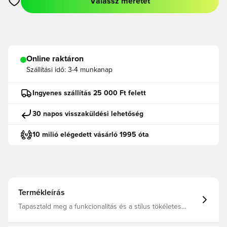
Válassz méretet
Megnyit egy modált a bejelentkezéshez vagy a tagként való r
Online raktáron
Szállítási idő:
3-4 munkanap
Ingyenes szállítás 25 000 Ft felett
30 napos visszaküldési lehetőség
10 milió elégedett vásárló 1995 óta
Termékleírás
Tapasztald meg a funkcionalitás és a stílus tökéletes
elegyét ezzel a csúcsteljesítményű focimezzel. Profi
módon készült a kiváló légáteresztésért. Ez a mez