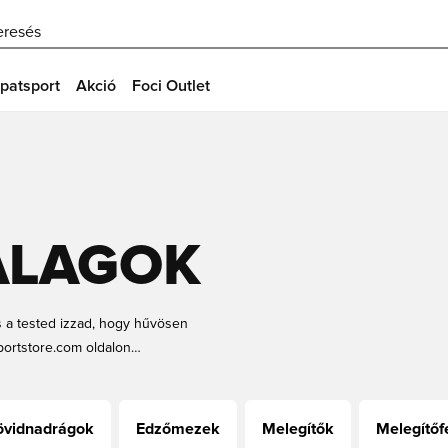
eresés
patsport
Akció
Foci Outlet
ALAGOK
 a tested izzad, hogy hűvösen
sportstore.com oldalon
izzadságpántot keresel, akár a
t. Kezdd el itt keresni a tökéletes
övidnadrágok
Edzőmezek
Melegítők
Melegítőf