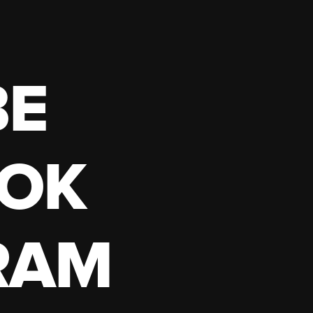
BE
OK
RAM