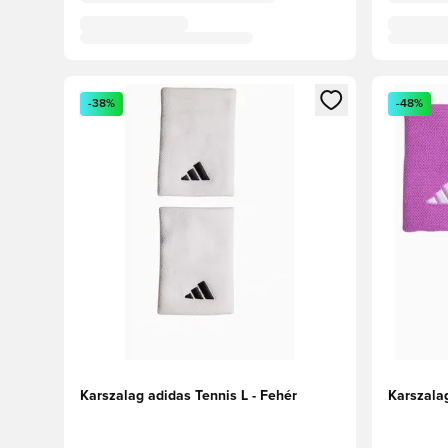
Megnyit egy modált a bejelentkezéshez vagy a tagkén
Megnyit e
-38%
-48%
Karszalag adidas Tennis L - Fehér
Karszalag