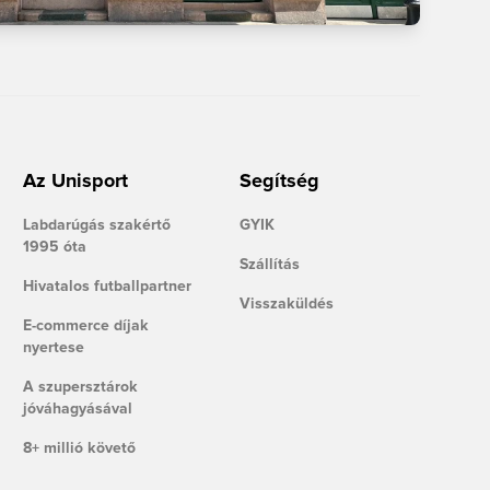
Az Unisport
Segítség
Labdarúgás szakértő
GYIK
1995 óta
Szállítás
Hivatalos futballpartner
Visszaküldés
E-commerce díjak
nyertese
A szupersztárok
jóváhagyásával
8+ millió követő