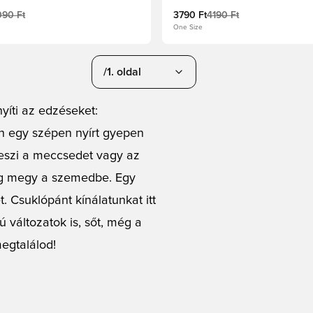
090 Ft
3790 Ft
4190 Ft
One Size
/1. oldal
yíti az edzéseket:
on egy szépen nyírt gyepen
eszi a meccsedet vagy az
ág megy a szemedbe. Egy
. Csuklópánt kínálatunkat itt
 változatok is, sőt, még a
egtalálod!