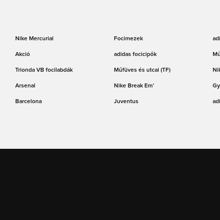
Nike Mercurial
Focimezek
ad
Akció
adidas focicipők
Mű
Trionda VB focilabdák
Műfüves és utcai (TF)
Ni
Arsenal
Nike Break Em’
Gy
Barcelona
Juventus
ad