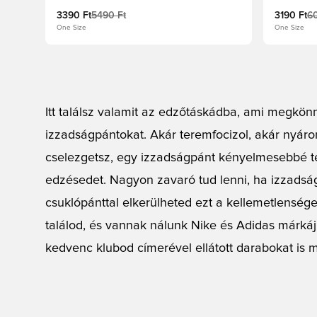
3390 Ft
5490 Ft
3190 Ft
6
One Size
One Size
Itt találsz valamit az edzőtáskádba, ami megkönn
izzadságpántokat. Akár teremfocizol, akár nyár
cselezgetsz, egy izzadságpánt kényelmesebbé t
edzésedet. Nagyon zavaró tud lenni, ha izzads
csuklópánttal elkerülheted ezt a kellemetlenséget
találod, és vannak nálunk Nike és Adidas márkájú
kedvenc klubod címerével ellátott darabokat is m