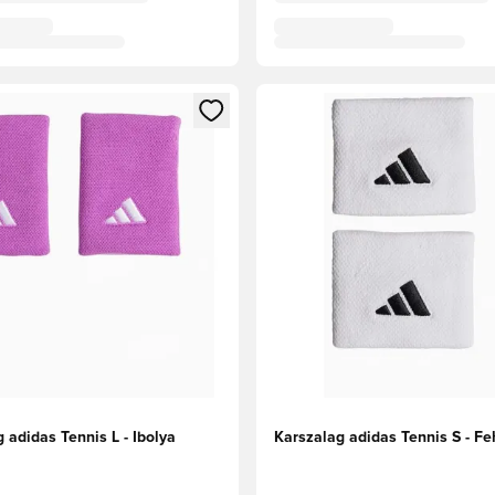
t való regisztrációhoz
gy modált a bejelentkezéshez vagy a tagként való regisztrációh
Megnyit egy modált a bejelen
 adidas Tennis L - Ibolya
Karszalag adidas Tennis S - Fe