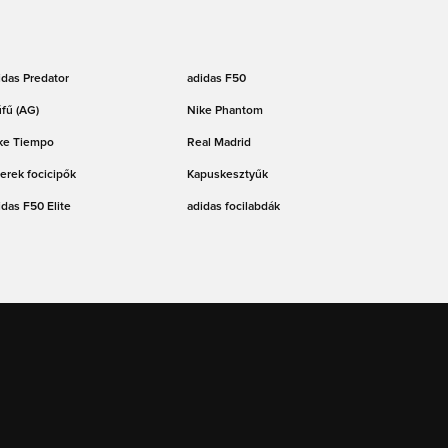
idas Predator
adidas F50
fű (AG)
Nike Phantom
ke Tiempo
Real Madrid
erek focicipők
Kapuskesztyűk
idas F50 Elite
adidas focilabdák