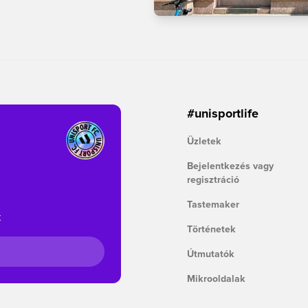
#unisportlife
Üzletek
Bejelentkezés vagy
regisztráció
Tastemaker
k
Történetek
Útmutatók
Mikrooldalak