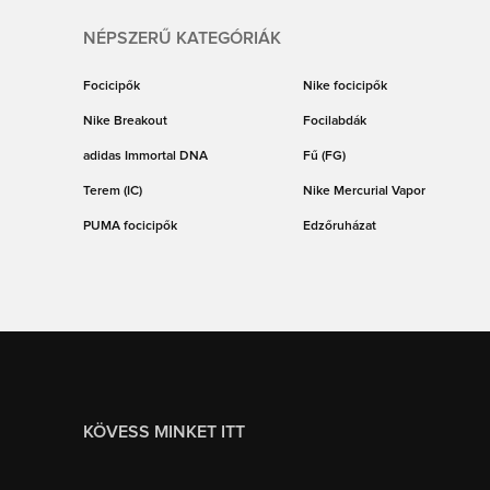
NÉPSZERŰ KATEGÓRIÁK
Focicipők
Nike focicipők
Nike Breakout
Focilabdák
adidas Immortal DNA
Fű (FG)
Terem (IC)
Nike Mercurial Vapor
PUMA focicipők
Edzőruházat
KÖVESS MINKET ITT