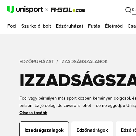
K
Foci
Szurkolói bolt
Edzőruházat
Futás
Életmód
Csa
EDZŐRUHÁZAT
IZZADSÁGSZALAGOK
IZZADSÁGSZ
Foci vagy bármilyen más sport közben keményen dolgozol, és
tartson. Ez jó dolog, de zavaró is lehet – de ne aggódj, a Uni
izzadságpántok széles választékát találod. Akár egy egyszerű 
Olvass tovább
kedvenc csapatodnak szeretnél szurkolni, mindent megtalálsz it
párt – a Unisport gyors szállítást és alacsony árakat kínál!
Izzadságszalagok
Edzőnadrágok
Edző r