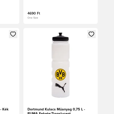
4690 Ft
One Size
oz
tkezéshez vagy a tagként való regisztrációhoz
Megnyit egy modált a bejelentkezéshez vagy a tag
 - Kék
Dortmund Kulacs Műanyag 0,75 L -
PUMA Fekete/Translucent