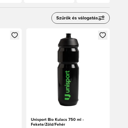
Szűrők és válogatás
oz
tkezéshez vagy a tagként való regisztrációhoz
Megnyit egy modált a bejelentkezéshez vagy a tag
Unisport Bio Kulacs 750 ml -
Fekete/Zöld/Fehér