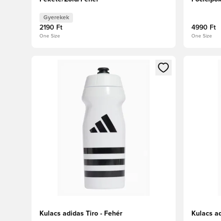
Gyerekek
2190 Ft
4990 Ft
One Size
One Size
Megnyit egy modált a bejelentkezéshez vagy a tagkén
Megnyit e
Kulacs adidas Tiro - Fehér
Kulacs ad