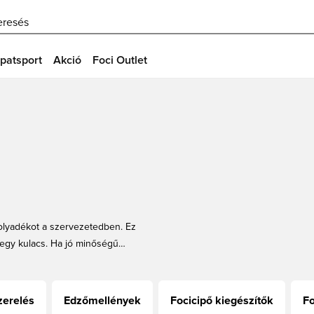
eresés
patsport
Akció
Foci Outlet
olyadékot a szervezetedben. Ez
et egy kulacs. Ha jó minőségű
 Unisportstore.com-on nagy
folyadékból, ezért érdemes
zerelés
Edzőmellények
Focicipő kiegészítők
F