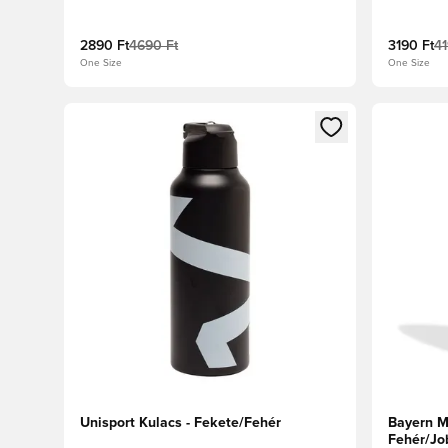
2890 Ft
4690 Ft
3190 Ft
41
One Size
One Size
Megnyit egy modált a bejelentkezéshez vagy a tagkén
Megnyit e
Unisport Kulacs - Fekete/Fehér
Bayern M
Fehér/Jo