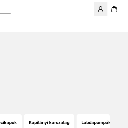
Megnyit egy modá
ocikapuk
Kapitányi karszalag
Labdapumpák
Sp