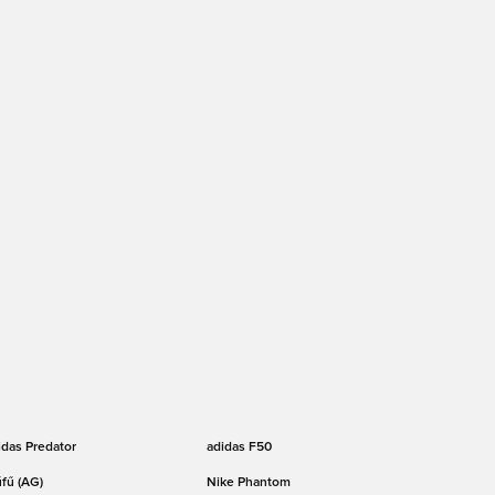
idas Predator
adidas F50
fű (AG)
Nike Phantom