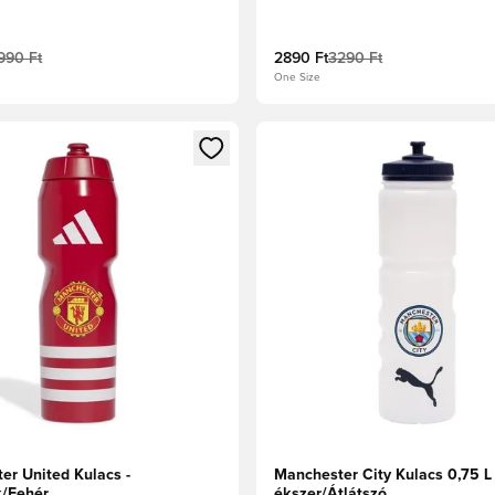
990 Ft
2890 Ft
3290 Ft
One Size
t való regisztrációhoz
gy modált a bejelentkezéshez vagy a tagként való regisztrációh
Megnyit egy modált a bejelen
er United Kulacs -
Manchester City Kulacs 0,75 L
k/Fehér
ékszer/Átlátszó