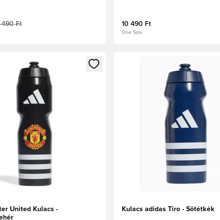
1 490 Ft
10 490 Ft
One Size
t való regisztrációhoz
gy modált a bejelentkezéshez vagy a tagként való regisztrációh
Megnyit egy modált a bejelen
er United Kulacs -
Kulacs adidas Tiro - Sötétkék
ehér