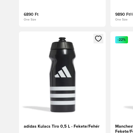
6890 Ft
9890 Ft
1
One Size
One Size
Megnyit egy modált a bejelentkezéshez vagy a tagkén
Megnyit e
-22%
adidas Kulacs Tiro 0,5 L - Fekete/Fehér
Manchest
Fekete/F