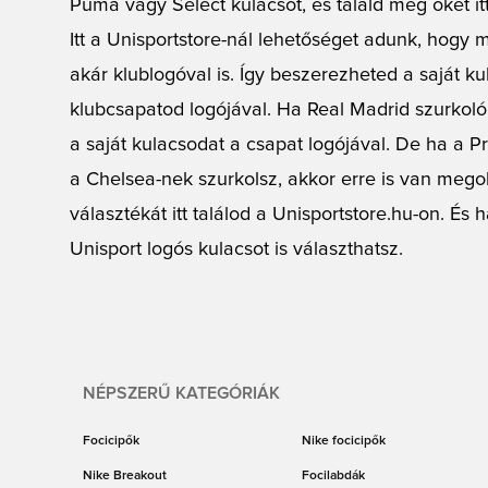
Puma vagy Select kulacsot, és találd meg őket itt
Itt a Unisportstore-nál lehetőséget adunk, hogy m
akár klublogóval is. Így beszerezheted a saját k
klubcsapatod logójával. Ha Real Madrid szurkol
a saját kulacsodat a csapat logójával. De ha a 
a Chelsea-nek szurkolsz, akkor erre is van meg
választékát itt találod a Unisportstore.hu-on. És
Unisport logós kulacsot is választhatsz.
NÉPSZERŰ KATEGÓRIÁK
Focicipők
Nike focicipők
Nike Breakout
Focilabdák