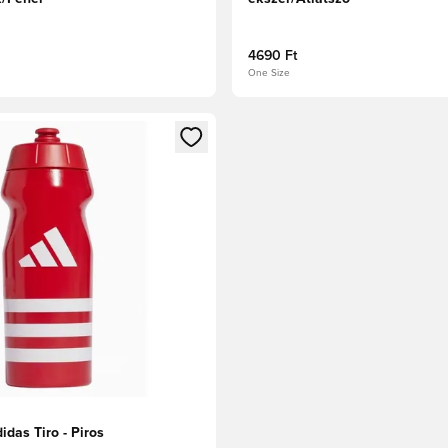
4690 Ft
One Size
t való regisztrációhoz
gy modált a bejelentkezéshez vagy a tagként való regisztrációh
idas Tiro - Piros