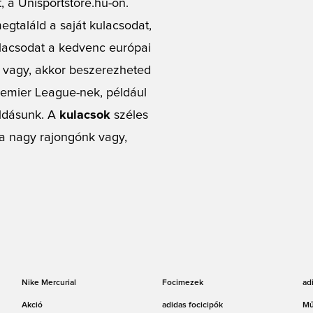
, a Unisportstore.hu-on.
egtaláld a saját kulacsodat,
ulacsodat a kedvenc európai
ó vagy, akkor beszerezheted
Premier League-nek, például
oldásunk. A
kulacsok
széles
 ha nagy rajongónk vagy,
Nike Mercurial
Focimezek
ad
Akció
adidas focicipők
Mű