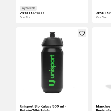
Gyerekek
2890 Ft
3290 Ft
3890 Ft
4
One Size
One Size
Megnyit egy modált a bejelentkezéshez vagy a tagkén
Megnyit e
Unisport Bio Kulacs 500 ml -
Manchest
Fekete/Zöld/Fehér
Focicipő