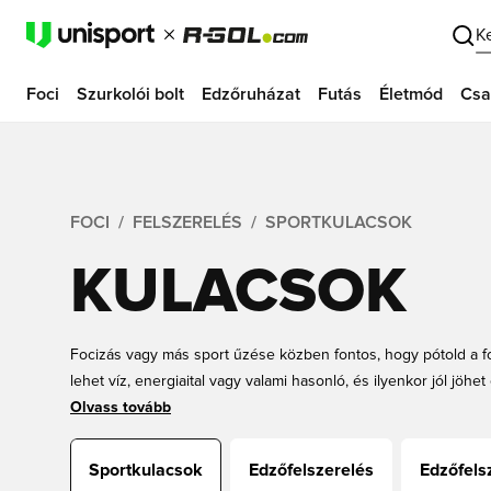
K
Foci
Szurkolói bolt
Edzőruházat
Futás
Életmód
Csa
FOCI
FELSZERELÉS
SPORTKULACSOK
KULACSOK
Focizás vagy más sport űzése közben fontos, hogy pótold a f
lehet víz, energiaital vagy valami hasonló, és ilyenkor jól jöh
kulacsokat szeretnél logóval vagy szöveggel, akkor nálunk, a
Olvass tovább
választékot találsz. Tudjuk, milyen fontos, hogy ne fogyj ki a 
beruháznod néhány kulacsra, csak a biztonság kedvéért.
Sportkulacsok
Edzőfelszerelés
Edzőfels