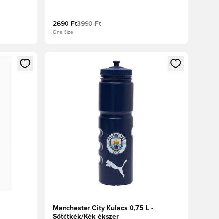
2690 Ft
3990 Ft
One Size
oz
tkezéshez vagy a tagként való regisztrációhoz
Megnyit egy modált a bejelentkezéshez vagy a tag
Manchester City Kulacs 0,75 L -
Sötétkék/Kék ékszer