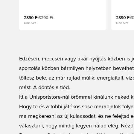
2890 Ft
3290 Ft
2890 Ft
3
One Size
One Size
Edzésen, meccsen vagy akár nyújtás közben is jó
sportolás közben bármilyen helyzetben bevethe
töltesz bele, az már rajtad múlik: energiaitalt, v
mást. A döntés a tiéd.
Itt a Unisportstore-nál örömmel kínálunk neked 
Hogy te és a többi játékos sose maradjatok foly
ma megkeresni az új kulacsodat, és ne felejtsd e
választani, hogy mindig legyen nálad elég. Nézd 