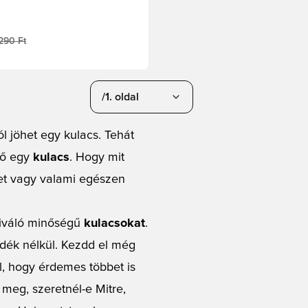
290 Ft
/1. oldal
l jöhet egy kulacs. Tehát
tő egy
kulacs
. Hogy mit
izet vagy valami egészen
kiváló minőségű
kulacsokat
.
adék nélkül. Kezdd el még
l, hogy érdemes többet is
meg, szeretnél-e Mitre,