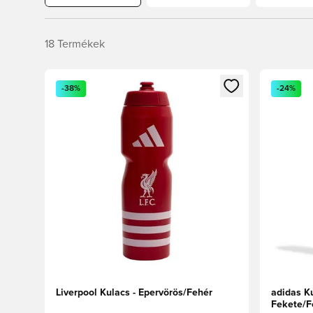
18
Termékek
Megnyit egy modált a bejelentkezéshez vagy a tagkén
Megnyit e
-38%
-24%
Liverpool Kulacs - Epervörös/Fehér
adidas Ku
Fekete/F