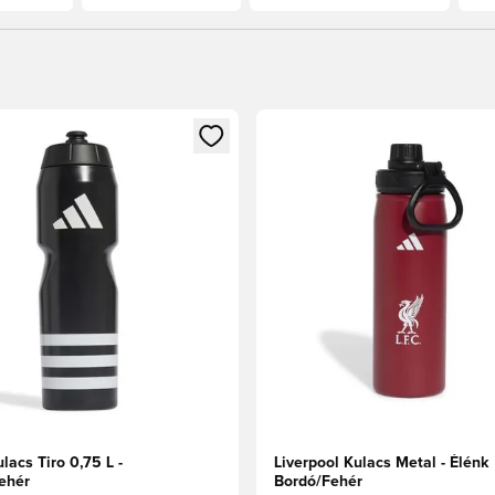
t való regisztrációhoz
gy modált a bejelentkezéshez vagy a tagként való regisztrációh
Megnyit egy modált a bejelen
lacs Tiro 0,75 L -
Liverpool Kulacs Metal - Élénk
ehér
Bordó/Fehér