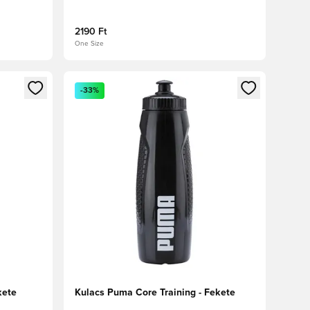
2190 Ft
One Size
oz
tkezéshez vagy a tagként való regisztrációhoz
Megnyit egy modált a bejelentkezéshez vagy a tag
-33%
kete
Kulacs Puma Core Training - Fekete