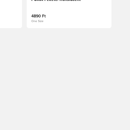
4890 Ft
One Size
oz