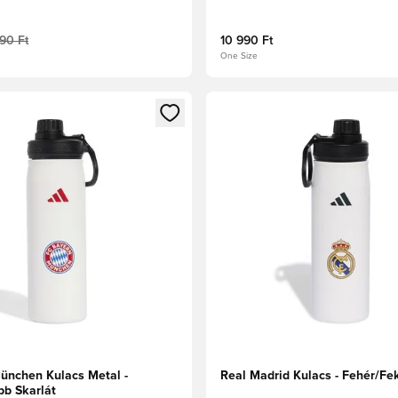
90 Ft
10 990 Ft
One Size
t való regisztrációhoz
gy modált a bejelentkezéshez vagy a tagként való regisztrációh
Megnyit egy modált a bejelen
ünchen Kulacs Metal -
Real Madrid Kulacs - Fehér/Fe
bb Skarlát