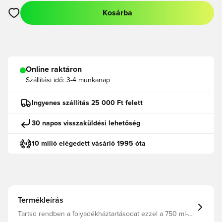
Kosárba
Megnyit egy modált a bejelentkezéshez vagy a tagként való r
Online raktáron
Szállítási idő:
3-4 munkanap
Ingyenes szállítás 25 000 Ft felett
30 napos visszaküldési lehetőség
10 milió elégedett vásárló 1995 óta
Termékleírás
Tartsd rendben a folyadékháztartásodat ezzel a 750 ml-