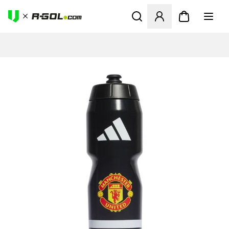
Megnyit egy modált a bejele