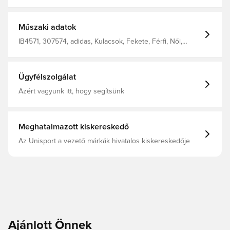
es adidas kulaccsal. Széles csavaros kupak ivócsőrrel és
az oldalán nyomtatott mérőskálával. Kedvenc csapatod
logójával. A kulacs BPA-mentes. 100% polietilénből
készült.
Műszaki adatok
IB4571, 307574, adidas, Kulacsok, Fekete, Férfi, Női,
Felnőttek, Gyerekek
Ügyfélszolgálat
Azért vagyunk itt, hogy segítsünk
Meghatalmazott kiskereskedő
Az Unisport a vezető márkák hivatalos kiskereskedője
Ajánlott Önnek