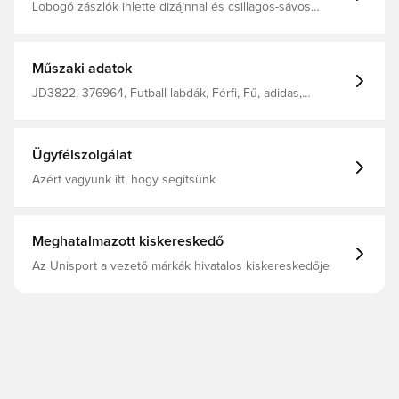
Lobogó zászlók ihlette dizájnnal és csillagos-sávos
mintába öltöztetve ez a merész adidas Club labda alkalmi
játékra készült. Géppel varrott labda, melynek dizájnját a
torna hivatalos labdája ihlette. Géppel varrott szerkezet
Butil belső 100% újrahasznosított hőre lágyuló poliuretán
Műszaki adatok
JD3822, 376964, Futball labdák, Férfi, Fű, adidas,
Felnőttek, Fehér, Piros, Fekete, Club World Cup
Ügyfélszolgálat
Azért vagyunk itt, hogy segítsünk
Meghatalmazott kiskereskedő
Az Unisport a vezető márkák hivatalos kiskereskedője