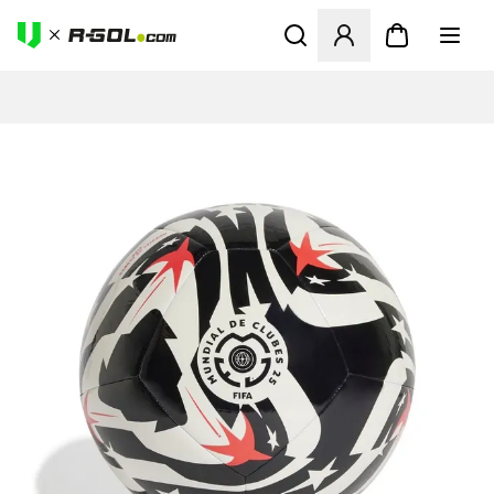
Megnyit egy modált a bejele