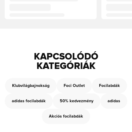
KAPCSOLÓDÓ
KATEGÓRIÁK
Klubvilágbajnokság
Foci Outlet
Focilabdák
adidas focilabdák
50% kedvezmény
adidas
Akciós focilabdák