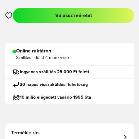
Válassz méretet
Megnyit egy modált a bejelentkezéshez vagy a tagként való r
Online raktáron
Szállítási idő:
3-4 munkanap
Ingyenes szállítás 25 000 Ft felett
30 napos visszaküldési lehetőség
10 milió elégedett vásárló 1995 óta
Termékleírás