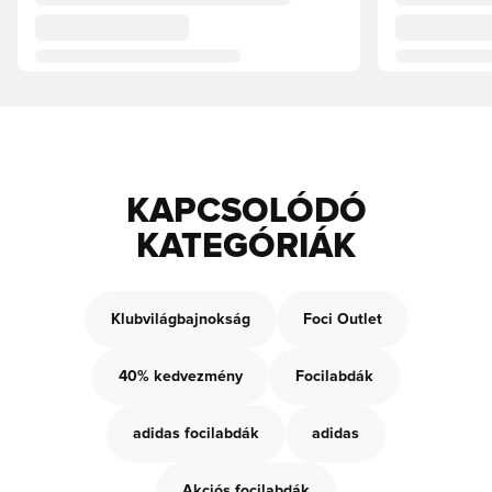
KAPCSOLÓDÓ
KATEGÓRIÁK
Klubvilágbajnokság
Foci Outlet
40% kedvezmény
Focilabdák
adidas focilabdák
adidas
Akciós focilabdák