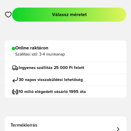
Válassz méretet
Megnyit egy modált a bejelentkezéshez vagy a tagként való r
Online raktáron
Szállítási idő:
3-4 munkanap
Ingyenes szállítás 25 000 Ft felett
30 napos visszaküldési lehetőség
10 milió elégedett vásárló 1995 óta
Termékleírás