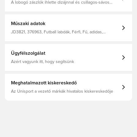
A lobogó zászlók ihlette dizájnnal és csillagos-sávos
mintával borítva ez a merész adidas Club labda alkalmi
játékra készült. Géppel varrott labda, melynek dizájnját a
torna hivatalos labdája ihlette. Géppel varrott szerkezet.
Butil belső. 100% hőre lágyuló poliuretán
Műszaki adatok
(újrahasznosított)
JD3821, 376963, Futball labdák, Férfi, Fű, adidas,
Felnőttek, Fehér, Piros, Kék, Club World Cup
Ügyfélszolgálat
Azért vagyunk itt, hogy segítsünk
Meghatalmazott kiskereskedő
Az Unisport a vezető márkák hivatalos kiskereskedője