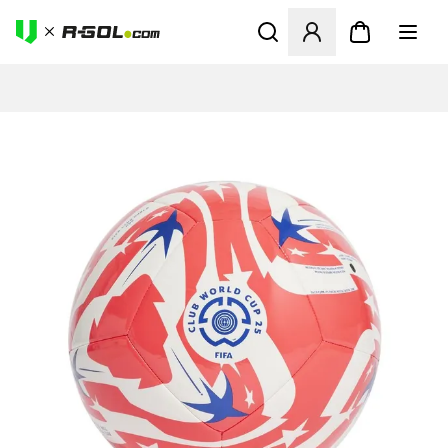
Megnyit egy modált a bejele