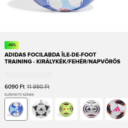
-
49
%
ADIDAS FOCILABDA ÎLE-DE-FOOT
TRAINING - KIRÁLYKÉK/FEHÉR/NAPVÖRÖS
6090 Ft
11 990 Ft
ELÉRHETŐ SZÍNEK