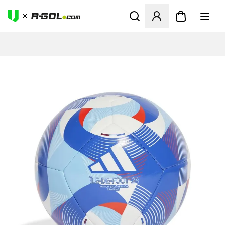
Megnyit egy modált a bejele