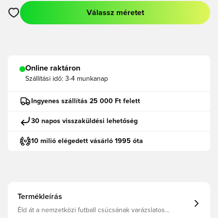
Válassz méretet
Megnyit egy modált a bejelentkezéshez vagy a tagként való r
Online raktáron
Szállítási idő:
3-4 munkanap
Ingyenes szállítás 25 000 Ft felett
30 napos visszaküldési lehetőség
10 milió elégedett vásárló 1995 óta
Termékleírás
Éld át a nemzetközi futball csúcsának varázslatos