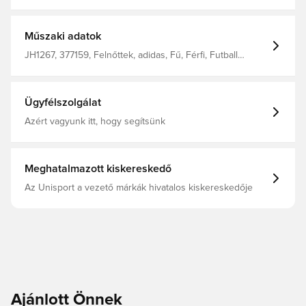
ezzel a szabadidős adidas Konektis Club labdával. A
feltűnő, Svájc ihlette dizájn a UEFA Women's EURO25
hivatalos meccslabdájából merít ihletet. Tartós, géppel
varrott TPU külső borítással és ellenálló butil belsővel
Műszaki adatok
készült, tökéletes a spontán játékhoz és a készségeid
gyakorlásához. Butil belső
JH1267, 377159, Felnőttek, adidas, Fű, Férfi, Futball
labdák, Women's EURO 2025, Fehér
Ügyfélszolgálat
Azért vagyunk itt, hogy segítsünk
Meghatalmazott kiskereskedő
Az Unisport a vezető márkák hivatalos kiskereskedője
Ajánlott Önnek