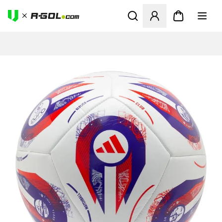
Megnyit egy modált a bejele