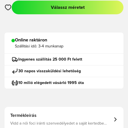
Válassz méretet
Megnyit egy modált a bejelentkezéshez vagy a tagként való r
Online raktáron
Szállítási idő:
3-4 munkanap
Ingyenes szállítás 25 000 Ft felett
30 napos visszaküldési lehetőség
10 milió elégedett vásárló 1995 óta
Termékleírás
Vidd a női foci iránti szenvedélyedet a saját kertedbe