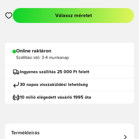
Válassz méretet
Megnyit egy modált a bejelentkezéshez vagy a tagként való r
Online raktáron
Szállítási idő:
3-4 munkanap
Ingyenes szállítás 25 000 Ft felett
30 napos visszaküldési lehetőség
10 milió elégedett vásárló 1995 óta
Termékleírás