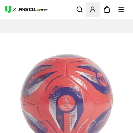
Megnyit egy modált a bejele