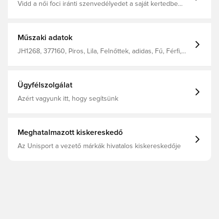
Vidd a női foci iránti szenvedélyedet a saját kertedbe
ezzel a szabadidős Konektis Club labdával az adidastól. A
feltűnő, Svájc ihlette dizájn a UEFA Női EURO25 hivatalos
meccslabdájából merít ihletet. Tartós, gépi varrású TPU
külső réteggel és ellenálló butil belsővel készült,
Műszaki adatok
tökéletes a passzolgatáshoz és a képességeid
fejlesztéséhez. Butil belső
JH1268, 377160, Piros, Lila, Felnőttek, adidas, Fű, Férfi,
Futball labdák, Women's EURO 2025
Ügyfélszolgálat
Azért vagyunk itt, hogy segítsünk
Meghatalmazott kiskereskedő
Az Unisport a vezető márkák hivatalos kiskereskedője