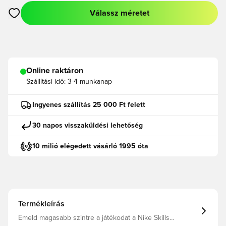
Válassz méretet
Megnyit egy modált a bejelentkezéshez vagy a tagként való r
Online raktáron
Szállítási idő:
3-4 munkanap
Ingyenes szállítás 25 000 Ft felett
30 napos visszaküldési lehetőség
10 milió elégedett vásárló 1995 óta
Termékleírás
Emeld magasabb szintre a játékodat a Nike Skills