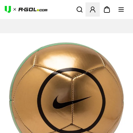
Megnyit egy modált a bejele