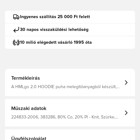
Ingyenes szállítás 25 000 Ft felett
30 napos visszaküldési lehetőség
10 milió elégedett vásárló 1995 óta
Termékleírás
A HMLgo 2.0 HOODIE puha melegítőanyagból készült,
mely organikus pamut és újrahasznosított poliészter
keverékéből áll. Ideális plusz rétegnek, ha hűvösebbre
fordul az idő. Ez a pulóver egyszerű stílusú,
kenguruzsebbel és állítható húzózsinórral a kapucniján,
Műszaki adatok
valamint hímzett logóval a mellkasán. Puha melegítőanyag
Organikus pamut és újrahasznosított poliészter
224833-2006, 383286, 80% Co, 20% Pl - Knit, Szürke,
Kenguruzseb Állítható húzózsinór a kapucnin Hímzett
Hosszú ujjú, Kapucnis pulóverek, Férfi, Felnőttek,
logó a mellkason 80% organikus pamut 20%
Hummel
újrahasznosított poliészter
Ügyfélszolgálat