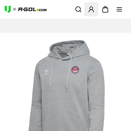
Megnyit egy modált a bejele