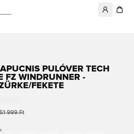
Megnyit egy modá
KAPUCNIS PULÓVER TECH
E FZ WINDRUNNER -
ZÜRKE/FEKETE
51 999 Ft
K