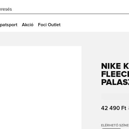
eresés
patsport
Akció
Foci Outlet
NIKE 
FLEEC
PALAS
42 490 Ft
ELÉRHETŐ SZÍNE