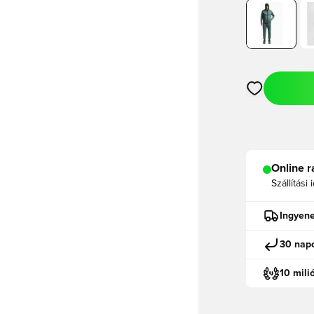
Megnyit egy m
Online r
Szállítási 
Ingyene
30 napo
10 mili