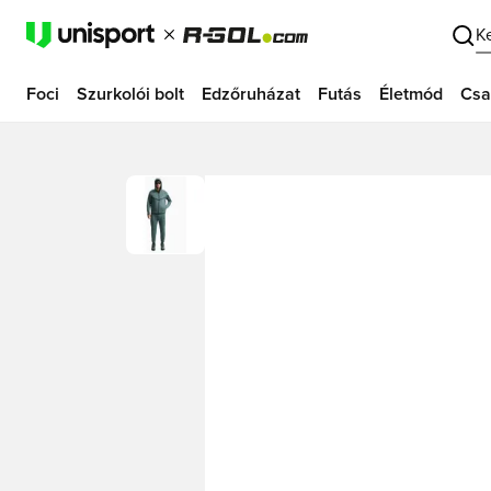
K
Foci
Szurkolói bolt
Edzőruházat
Futás
Életmód
Csa