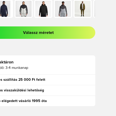
Válassz méretet
odált a bejelentkezéshez vagy a tagként való regisztrációhoz
aktáron
idő:
3-4 munkanap
s szállítás 25 000 Ft felett
s visszaküldési lehetőség
ó elégedett vásárló 1995 óta