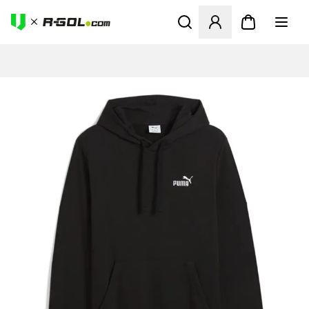
Megnyit egy modált a bejele