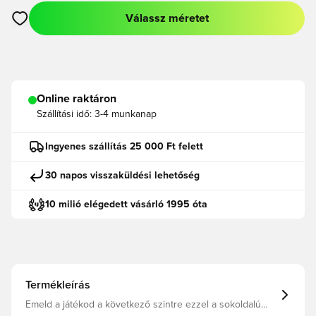
Válassz méretet
Megnyit egy modált a bejelentkezéshez vagy a tagként való r
Online raktáron
Szállítási idő:
3-4 munkanap
Ingyenes szállítás 25 000 Ft felett
30 napos visszaküldési lehetőség
10 milió elégedett vásárló 1995 óta
Termékleírás
Emeld a játékod a következő szintre ezzel a sokoldalú