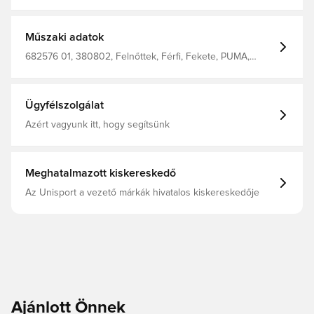
kapucnis pulóverrel. Hímzett PUMA No. 1 logóval, állítható
kapucnival, valamint bordázott passzés ujjvégekkel és
derékrészével az aktív életmódodhoz készült. Érezd az
energiát és élvezz minden pillanatot a PUMA jellegzetes
Műszaki adatok
stílusában. Normál szabás Francia frottír Normál hossz
Kapucnival Hosszú ujjak Kenguru zseb PUMA
682576 01, 380802, Felnőttek, Férfi, Fekete, PUMA,
márkajelzések
Kapucnis pulóverek, Hosszú ujjú
Ügyfélszolgálat
Azért vagyunk itt, hogy segítsünk
Meghatalmazott kiskereskedő
Az Unisport a vezető márkák hivatalos kiskereskedője
Ajánlott Önnek