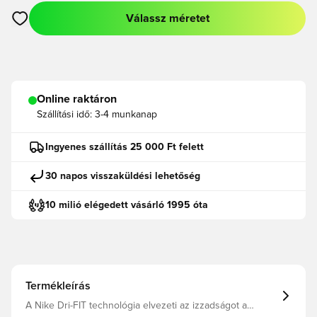
Válassz méretet
Megnyit egy modált a bejelentkezéshez vagy a tagként való r
Online raktáron
Szállítási idő:
3-4 munkanap
Ingyenes szállítás 25 000 Ft felett
30 napos visszaküldési lehetőség
10 milió elégedett vásárló 1995 óta
Termékleírás
A Nike Dri-FIT technológia elvezeti az izzadságot a