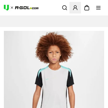
Megnyit egy modált a bejele