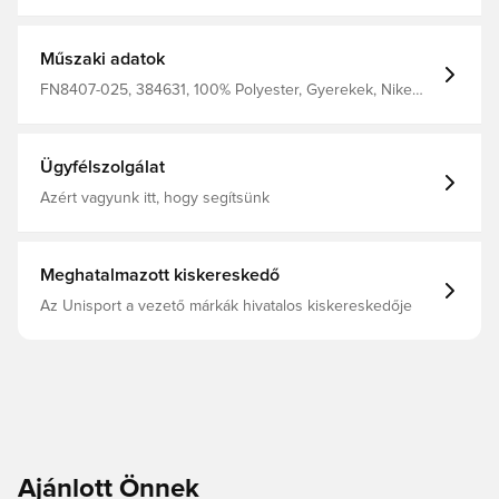
bőrödről, hogy gyorsabban elpárologjon, így szárazon és
kényelmesen tart. - A könnyű, kötött anyag légáteresztő,
hogy hűvös maradj, amikor felforrósodik a játék. Anyaga:
100% poliészter
Műszaki adatok
FN8407-025, 384631, 100% Polyester, Gyerekek, Nike
Strike, Nike, Női, Férfi, Pólók, Rövid ujjú, Fehér
Ügyfélszolgálat
Azért vagyunk itt, hogy segítsünk
Meghatalmazott kiskereskedő
Az Unisport a vezető márkák hivatalos kiskereskedője
Ajánlott Önnek