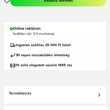
Válassz méretet
Megnyit egy modált a bejelentkezéshez vagy a tagként való r
Online raktáron
Szállítási idő:
3-4 munkanap
Ingyenes szállítás 25 000 Ft felett
30 napos visszaküldési lehetőség
10 milió elégedett vásárló 1995 óta
Termékleírás