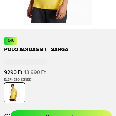
-
34
%
PÓLÓ ADIDAS BT - SÁRGA
9290 Ft
13 990 Ft
ELÉRHETŐ SZÍNEK