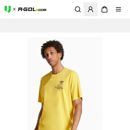
Megnyit egy modált a bejele