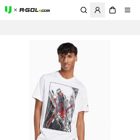
Megnyit egy modált a bejele