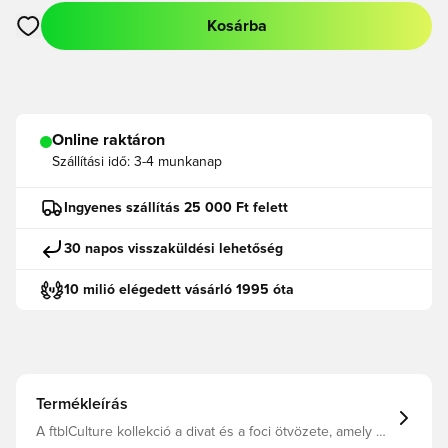
Kosárba
Megnyit egy modált a bejelentkezéshez vagy a tagként való r
Online raktáron
Szállítási idő:
3-4 munkanap
Ingyenes szállítás 25 000 Ft felett
30 napos visszaküldési lehetőség
10 milió elégedett vásárló 1995 óta
Termékleírás
A ftblCulture kollekció a divat és a foci ötvözete, amely a