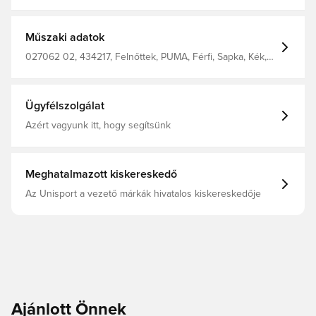
klub örökségét és az időtlen stílust ünnepli. Merész
dizájnjával ez a sapka összeköti a kultúrát, a hűséget és a
teljesítményt. Előre ívelt sild 5 paneles sapka Állítható
pánt Baseball sapka fazon
Műszaki adatok
027062 02, 434217, Felnőttek, PUMA, Férfi, Sapka, Kék,
Shell: 100 Polyester, Lining: 100 Polyester
Ügyfélszolgálat
Azért vagyunk itt, hogy segítsünk
Meghatalmazott kiskereskedő
Az Unisport a vezető márkák hivatalos kiskereskedője
Ajánlott Önnek