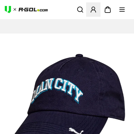
Megnyit egy modált a bejele