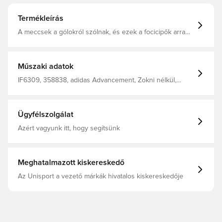
Termékleírás
A meccsek a gólokról szólnak, és ezek a focicipők arra
készültek, hogy megtalálják a hálót. Mindenki. Gólra!
Teremts tökéletességet a vadonatúj adidas Predator
cipőkben. Ideálisak laza meccsekre, ugyanazzal a
kényelmes velúr és hálós felsőrésszel rendelkeznek,
Műszaki adatok
mint a beltéri pályákra tervezett egyedi Predator cipő. A
könnyű Lightstrike középtalp alatt egy csúszásmentes
IF6309, 358838, adidas Advancement, Zokni nélkül,
Samba külsőtalp található. Normál illeszkedés Fűzős
adidas, Predator, Irányítás, Férfi, Felnőttek, League, Terem
rögzítés Velúr és hálós felsőrész Lightstrike
(IC), Teremcipők, Jó, Velúr, Kék
ütéscsillapítás Tartós orrész Samba gumi külsőtalp
Ügyfélszolgálat
Azért vagyunk itt, hogy segítsünk
Meghatalmazott kiskereskedő
Az Unisport a vezető márkák hivatalos kiskereskedője