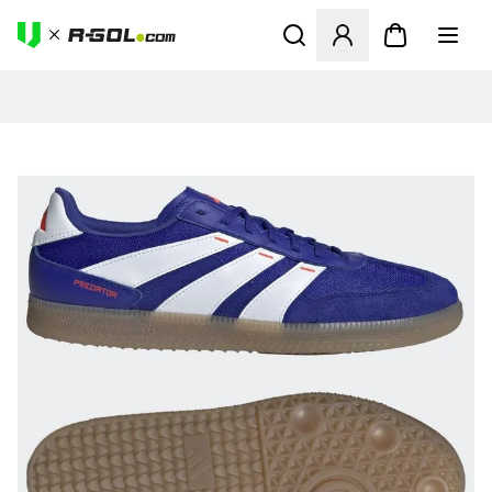
Megnyit egy modált a bejele