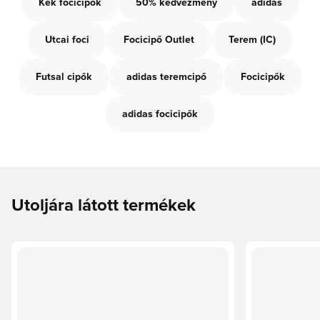
Kék focicipők
50% kedvezmény
adidas
Utcai foci
Focicipő Outlet
Terem (IC)
Futsal cipők
adidas teremcipő
Focicipők
adidas focicipők
Utoljára látott termékek