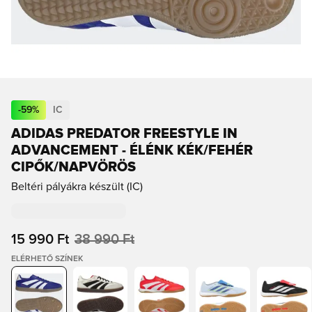
-
59
%
IC
ADIDAS PREDATOR FREESTYLE IN
ADVANCEMENT - ÉLÉNK KÉK/FEHÉR
CIPŐK/NAPVÖRÖS
Beltéri pályákra készült (IC)
15 990 Ft
38 990 Ft
ELÉRHETŐ SZÍNEK