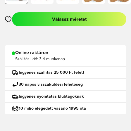
Válassz méretet
Megnyit egy modált a bejelentkezéshez vagy a tagként való r
Online raktáron
Szállítási idő:
3-4 munkanap
Ingyenes szállítás 25 000 Ft felett
30 napos visszaküldési lehetőség
Ingyenes nyomtatás klubtagoknak
10 milió elégedett vásárló 1995 óta