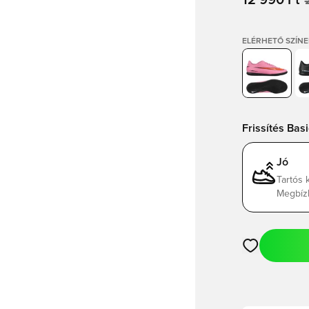
12 990 Ft
ELÉRHETŐ SZÍNE
Frissítés Basi
Jó
Tartós 
Megbízh
Megnyit egy m