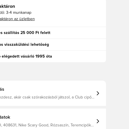
aktáron
idő:
3-4 munkanap
aktáron az üzletben
s szállítás 25 000 Ft felett
s visszaküldési lehetőség
ó elégedett vásárló 1995 óta
ás
zdesz, akár csak szórakozásból játszol, a Club cipők
szélyeztetése nélkül jutnak a pályára. A 16-os Vapor
zem előtt tartásával készül. Ha kombinálja ezt a
 labda érintkezésével és a kényelmével? Akkor itt
okat szerezni.
datok
 408631, Nike Scary Good, Rózsaszín, Teremcipők,