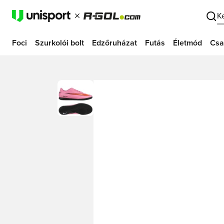
K
Foci
Szurkolói bolt
Edzőruházat
Futás
Életmód
Csa