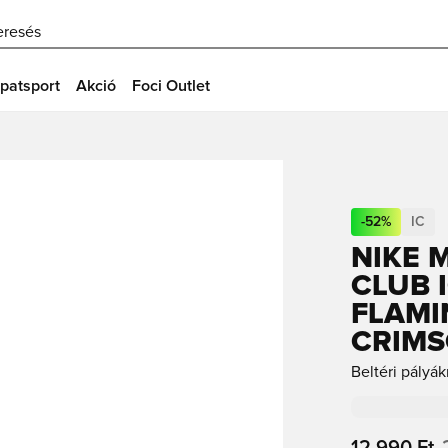
eresés
patsport
Akció
Foci Outlet
-
52
%
IC
NIKE 
CLUB 
FLAMI
CRIM
Beltéri pályák