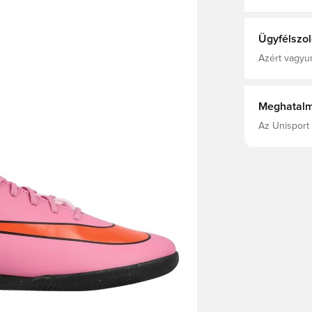
Alap, Férfi, 
Mercurial Va
At Least 20
Ügyfélszol
Azért vagyun
Meghatalm
Az Unisport 