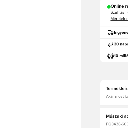
Online r
Szállítási 
Méretek r
Ingyene
30 napo
10 mili
Termékleír
Akár most ke
a minőség ve
a sebesség s
sebességet a
az ideje gól
Műszaki a
FQ8438-600,