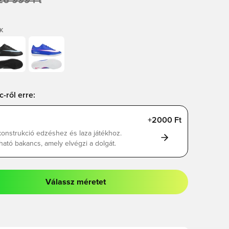
26 999 Ft
K
c-ről erre:
+2000 Ft
konstrukció edzéshez és laza játékhoz.
ató bakancs, amely elvégzi a dolgát.
Válassz méretet
odált a bejelentkezéshez vagy a tagként való regisztrációhoz