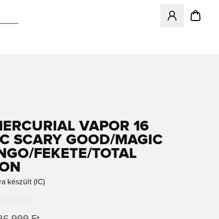
Megnyit egy modá
MERCURIAL VAPOR 16
IC SCARY GOOD/MAGIC
NGO/FEKETE/TOTAL
SON
ra készült (IC)