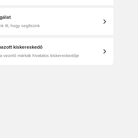
Nike, Zokni nélkül, Terem (IC), Club, Szintetikus,
por, Sebesség, Felnőttek, This Product Is Made With
% Recycled Content By Weight
gálat
k itt, hogy segítsünk
azott kiskereskedő
a vezető márkák hivatalos kiskereskedője