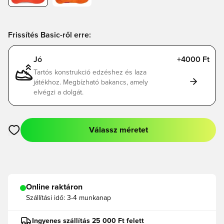
Frissítés Basic-ről erre:
Jó
+4000 Ft
Tartós konstrukció edzéshez és laza
játékhoz. Megbízható bakancs, amely
elvégzi a dolgát.
Válassz méretet
Megnyit egy modált a bejelentkezéshez vagy a tagként való r
Online raktáron
Szállítási idő:
3-4 munkanap
Ingyenes szállítás 25 000 Ft felett