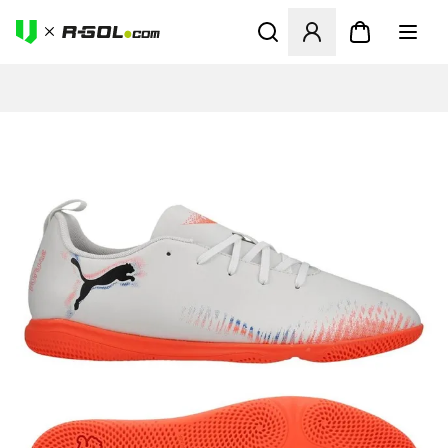
Megnyit egy modált a bejele