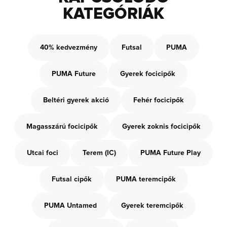
KATEGÓRIÁK
40% kedvezmény
Futsal
PUMA
PUMA Future
Gyerek focicipők
Beltéri gyerek akció
Fehér focicipők
Magasszárú focicipők
Gyerek zoknis focicipők
Utcai foci
Terem (IC)
PUMA Future Play
Futsal cipők
PUMA teremcipők
PUMA Untamed
Gyerek teremcipők