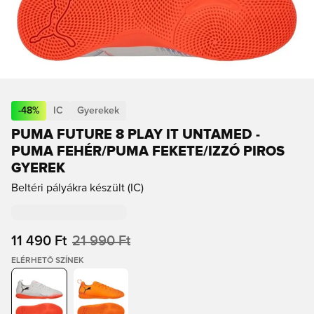
-
48
%
IC
Gyerekek
PUMA FUTURE 8 PLAY IT UNTAMED -
PUMA FEHÉR/PUMA FEKETE/IZZÓ PIROS
GYEREK
Beltéri pályákra készült (IC)
11 490 Ft
21 990 Ft
ELÉRHETŐ SZÍNEK