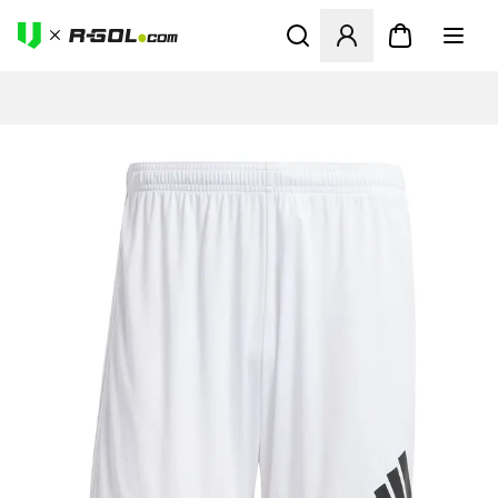
Megnyit egy modált a bejele