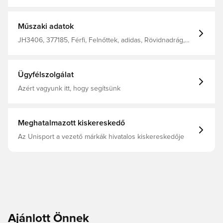
rövidnadrágban, melyet a teljesítményre és stílusra
terveztek. Gumis derék behúzózsinórral Az AEROREADY
szárazon, hűvösen és kényelmesen tart. Normál szabás
100% újrahasznosított poliészter
Műszaki adatok
JH3406, 377185, Férfi, Felnőttek, adidas, Rövidnadrág,
adidas Squadra, Foci rövidnadrág, Fehér
Ügyfélszolgálat
Azért vagyunk itt, hogy segítsünk
Meghatalmazott kiskereskedő
Az Unisport a vezető márkák hivatalos kiskereskedője
Ajánlott Önnek