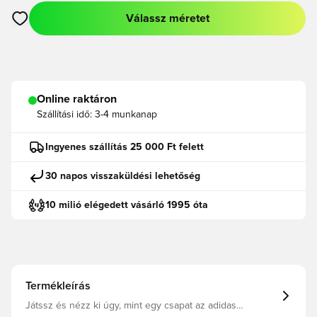
Válassz méretet
Megnyit egy modált a bejelentkezéshez vagy a tagként való r
Online raktáron
Szállítási idő:
3-4 munkanap
Ingyenes szállítás 25 000 Ft felett
30 napos visszaküldési lehetőség
10 milió elégedett vásárló 1995 óta
Termékleírás
Játssz és nézz ki úgy, mint egy csapat az adidas