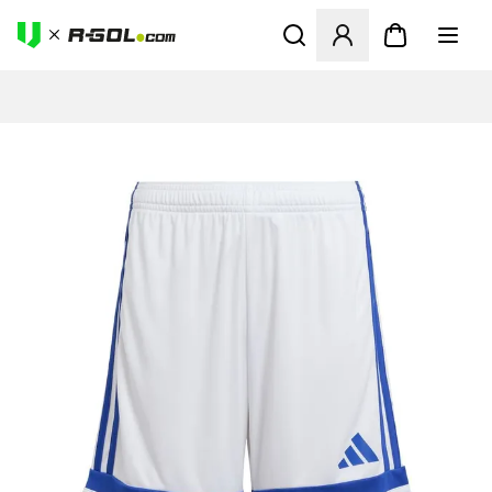
Megnyit egy modált a bejele