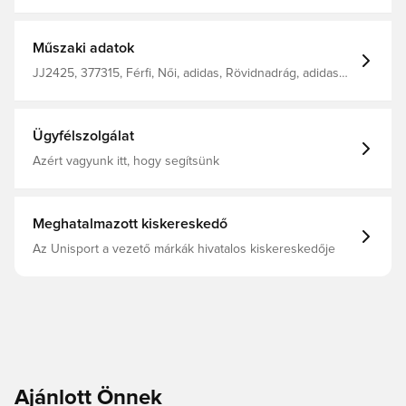
teljesítményre és a stílusra épített adidas rövidnadrágban
Húzózsinór rugalmas derékon Az AEROREADY hűvösen
és kényelmesen tartja szárazon Rendszeres illeszkedés
100% újrafeldolgozott poliészter
Műszaki adatok
JJ2425, 377315, Férfi, Női, adidas, Rövidnadrág, adidas
Squadra, Foci rövidnadrág, Gyerekek, Fehér
Ügyfélszolgálat
Azért vagyunk itt, hogy segítsünk
Meghatalmazott kiskereskedő
Az Unisport a vezető márkák hivatalos kiskereskedője
Ajánlott Önnek