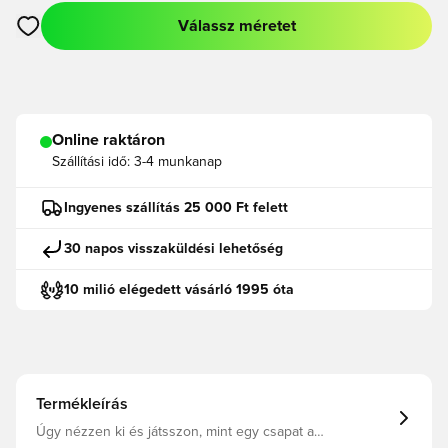
Válassz méretet
Megnyit egy modált a bejelentkezéshez vagy a tagként való r
Online raktáron
Szállítási idő:
3-4 munkanap
Ingyenes szállítás 25 000 Ft felett
30 napos visszaküldési lehetőség
10 milió elégedett vásárló 1995 óta
Termékleírás
Úgy nézzen ki és játsszon, mint egy csapat a