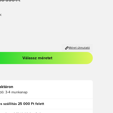
36 990 Ft
K
Méret útmutató
Válassz méretet
odált a bejelentkezéshez vagy a tagként való regisztrációhoz
aktáron
idő:
3-4 munkanap
s szállítás 25 000 Ft felett