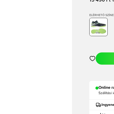
15 490 Ft
ELÉRHETŐ SZÍNE
Megnyit egy m
Online r
Szállítási 
Ingyene