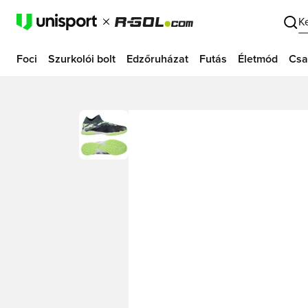
K
Foci
Szurkolói bolt
Edzőruházat
Futás
Életmód
Csa