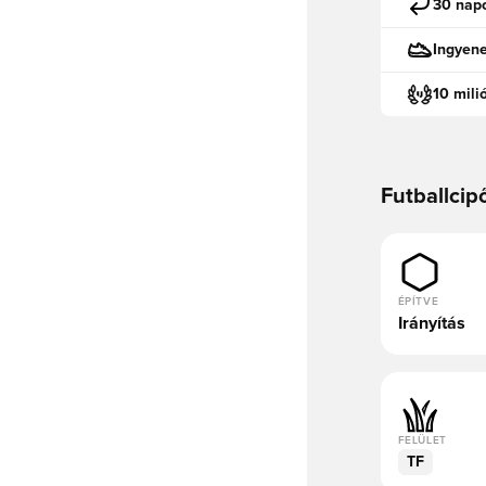
30 napo
Ingyen
10 mili
Futballcip
ÉPÍTVE
Irányítás
FELÜLET
TF