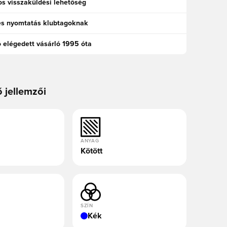
s visszaküldési lehetőség
es nyomtatás klubtagoknak
ó elégedett vásárló 1995 óta
ő jellemzői
ANYAG
Kötött
SZÍN
Kék