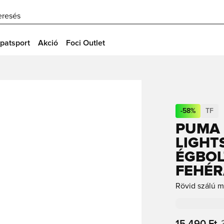
eresés
patsport
Akció
Foci Outlet
-
58
%
TF
PUMA 
LIGHT
ÉGBOL
FEHÉR
Rövid szálú m