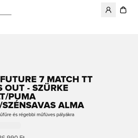
Megnyit egy modá
FUTURE 7 MATCH TT
S OUT - SZÜRKE
T/PUMA
/SZÉNSAVAS ALMA
űfűre és régebbi műfüves pályákra