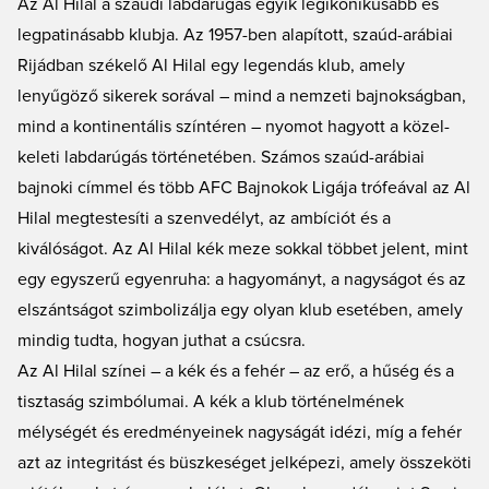
Az Al Hilal a szaúdi labdarúgás egyik legikonikusabb és
hátuljára. A Unisportnál garantált a gyors szállítás és az egyszerű vásárlás –
legpatinásabb klubja. Az 1957-ben alapított, szaúd-arábiai
irány a vásárlás!
Rijádban székelő Al Hilal egy legendás klub, amely
lenyűgöző sikerek sorával – mind a nemzeti bajnokságban,
mind a kontinentális színtéren – nyomot hagyott a közel-
keleti labdarúgás történetében. Számos szaúd-arábiai
bajnoki címmel és több AFC Bajnokok Ligája trófeával az Al
Hilal megtestesíti a szenvedélyt, az ambíciót és a
kiválóságot. Az Al Hilal kék meze sokkal többet jelent, mint
egy egyszerű egyenruha: a hagyományt, a nagyságot és az
elszántságot szimbolizálja egy olyan klub esetében, amely
mindig tudta, hogyan juthat a csúcsra.
Az Al Hilal színei – a kék és a fehér – az erő, a hűség és a
tisztaság szimbólumai. A kék a klub történelmének
mélységét és eredményeinek nagyságát idézi, míg a fehér
azt az integritást és büszkeséget jelképezi, amely összeköti