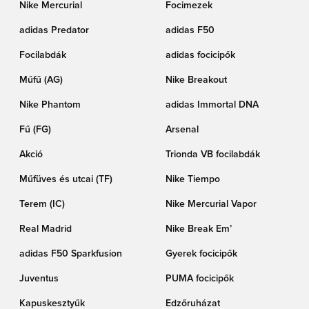
Nike Mercurial
Focimezek
adidas Predator
adidas F50
Focilabdák
adidas focicipők
Műfű (AG)
Nike Breakout
Nike Phantom
adidas Immortal DNA
Fű (FG)
Arsenal
Akció
Trionda VB focilabdák
Műfüves és utcai (TF)
Nike Tiempo
Terem (IC)
Nike Mercurial Vapor
Real Madrid
Nike Break Em’
adidas F50 Sparkfusion
Gyerek focicipők
Juventus
PUMA focicipők
Kapuskesztyűk
Edzőruházat