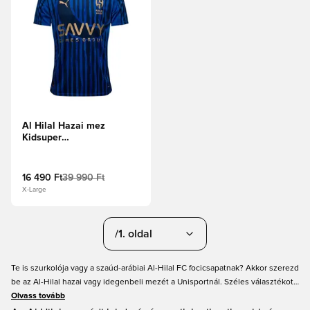
Al Hilal Hazai mez
Kidsuper
Klubvilágbajnokság 2025
16 490 Ft
39 990 Ft
X-Large
/1. oldal
Te is szurkolója vagy a szaúd-arábiai Al-Hilal FC focicsapatnak? Akkor szerezd
be az Al-Hilal hazai vagy idegenbeli mezét a Unisportnál. Széles választékot
kínálunk focimezekből és egyéb termékekből, a világ minden tájáról érkező
Olvass tovább
kluboktól. És ne feledd, rányomtathatod a saját nevedet és számodat a mez