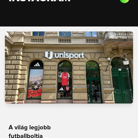
A világ legjobb
futballboltja