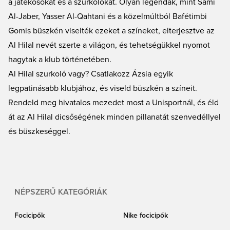
a játékosokat és a szurkolókat. Olyan legendák, mint Sami
Al-Jaber, Yasser Al-Qahtani és a közelmúltból Bafétimbi
Gomis büszkén viselték ezeket a színeket, elterjesztve az
Al Hilal nevét szerte a világon, és tehetségükkel nyomot
hagytak a klub történetében.
Al Hilal szurkoló vagy? Csatlakozz Ázsia egyik
legpatinásabb klubjához, és viseld büszkén a színeit.
Rendeld meg hivatalos mezedet most a Unisportnál, és éld
át az Al Hilal dicsőségének minden pillanatát szenvedéllyel
és büszkeséggel.
NÉPSZERŰ KATEGÓRIÁK
Focicipők
Nike focicipők