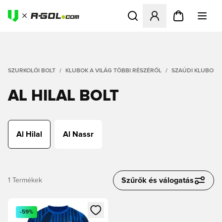
Megnyit egy modált a bejele
SZURKOLÓI BOLT
KLUBOK A VILÁG TÖBBI RÉSZÉRŐL
SZAÚDI KLUBOK
AL HILAL BOLT
Al Hilal
Al Nassr
Szűrők és válogatás
1
Termékek
Megnyit egy modált a bejelentkezéshez vagy a tagként való 
-59%