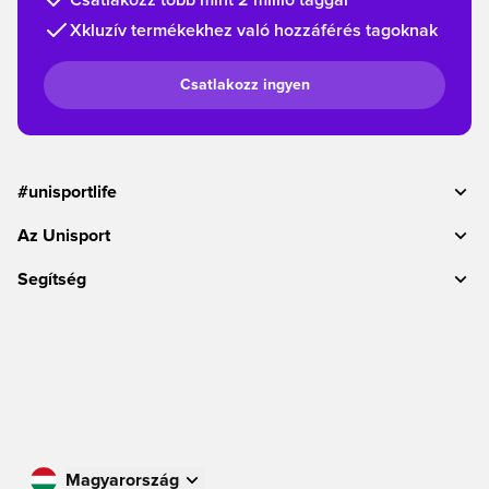
Xkluzív termékekhez való hozzáférés tagoknak
Csatlakozz ingyen
#unisportlife
Az Unisport
Segítség
Magyarország