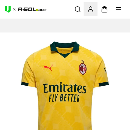
Megnyit egy modált a bejele