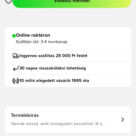
Válassz méretet
Megnyit egy modált a bejelentkezéshez vagy a tagként való r
Online raktáron
Szállítási idő:
3-4 munkanap
Ingyenes szállítás 25 000 Ft felett
30 napos visszaküldési lehetőség
10 milió elégedett vásárló 1995 óta
Termékleírás
Vannak mezek, amik önmagukért beszélnek. Itt a
részletek viszik a prímet. A 25/26-os harmadik számú
mez Milánó könnyed stílusa ihlette, és visszahozza az