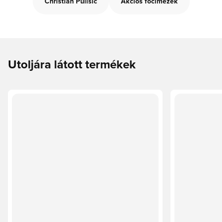
Christian Pulisic
Akciós focimezek
Utoljára látott termékek