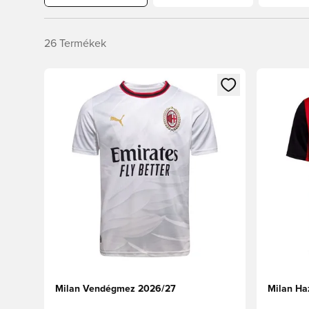
26
Termékek
Megnyit egy modált a bejelentkezéshez vagy a tagkén
Megnyit e
Milan Vendégmez 2026/27
Milan Ha