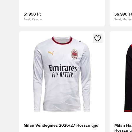
51 990 Ft
56 990 F
Small, X-Large
Small, Mediu
Megnyit egy modált a bejelentkezéshez vagy a tagkén
Megnyit e
Milan Vendégmez 2026/27 Hosszú ujjú
Milan Ha
Hosszú u