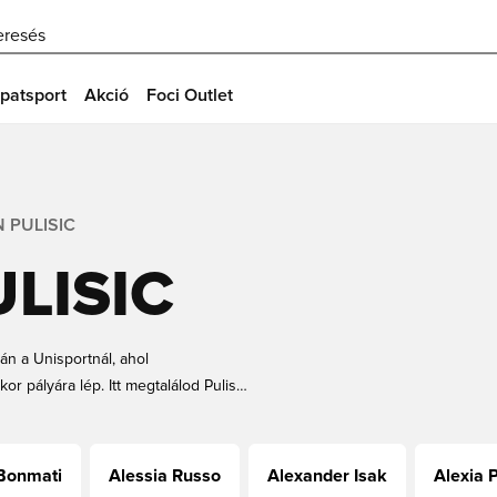
eresés
patsport
Akció
Foci Outlet
 PULISIC
LISIC
lán a Unisportnál, ahol
or pályára lép. Itt megtalálod Pulisic
cimezeit. Emellett megtalálod azokat
asonlót, hogy te is az amerikai
i kínálatot, és add le rendelésed
Bonmati
Alessia Russo
Alexander Isak
Alexia 