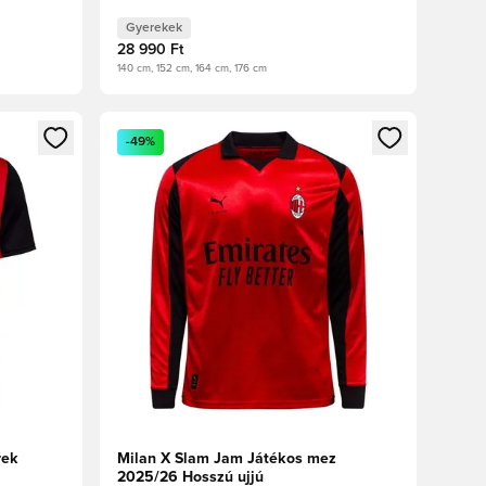
Gyerekek
28 990 Ft
140 cm, 152 cm, 164 cm, 176 cm
oz
tkezéshez vagy a tagként való regisztrációhoz
Megnyit egy modált a bejelentkezéshez vagy a tag
-49%
rek
Milan X Slam Jam Játékos mez
2025/26 Hosszú ujjú