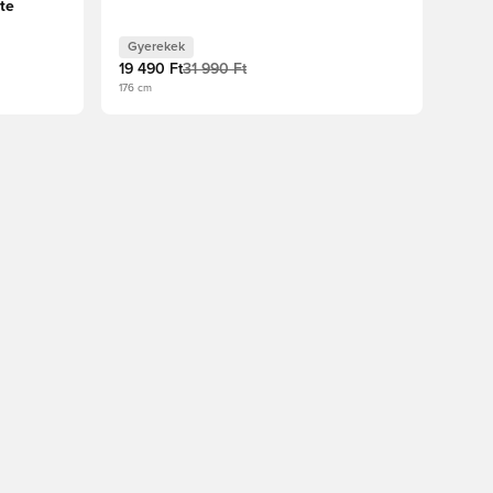
te
Gyerekek
19 490 Ft
31 990 Ft
176 cm
oz