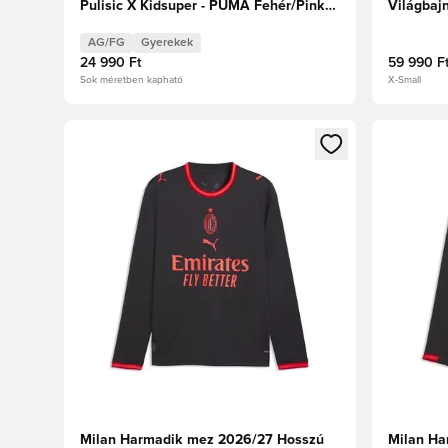
Pulisic X Kidsuper - PUMA Fehér/Pink
Világbaj
Lilac/Dusky Blue Gyerek Limitált kiadás
AG/FG
Gyerekek
24 990 Ft
59 990 F
Sok méretben kapható
X-Small
Megnyit egy modált a bejelentkezéshez vagy a tagkén
Megnyit e
Milan Harmadik mez 2026/27 Hosszú
Milan Ha