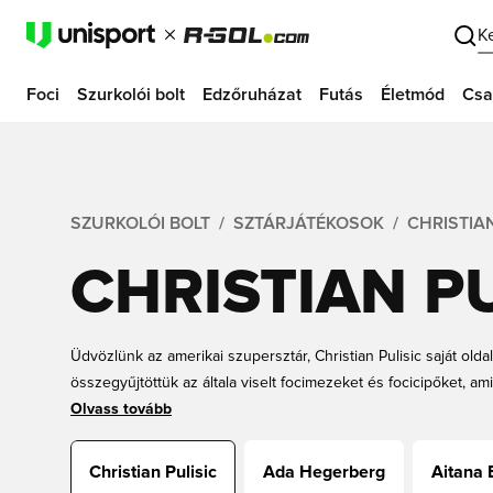
K
Foci
Szurkolói bolt
Edzőruházat
Futás
Életmód
Csa
SZURKOLÓI BOLT
SZTÁRJÁTÉKOSOK
CHRISTIAN
CHRISTIAN PU
Üdvözlünk az amerikai szupersztár, Christian Pulisic saját olda
összegyűjtöttük az általa viselt focimezeket és focicipőket, amik
klubjának, vagy szeretett amerikai válogatottjának legújabb fo
Olvass tovább
a focicipőket is, amiket ő visel, és beszerezhetsz egy hozzá h
varázslónak érezhesd magad játék közben. Fedezd fel az alább
Christian Pulisic
Ada Hegerberg
Aitana 
még ma!