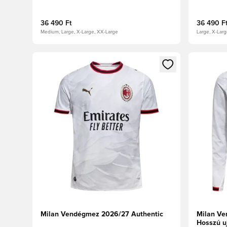
36 490 Ft
36 490 F
Medium, Large, X-Large, XX-Large
Large, X-Lar
Megnyit egy modált a bejelentkezéshez vagy a tagkén
Megnyit e
Milan Vendégmez 2026/27 Authentic
Milan Ve
Hosszú u