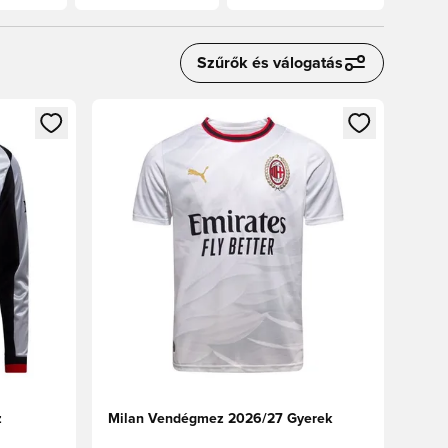
Szűrők és válogatás
oz
tkezéshez vagy a tagként való regisztrációhoz
Megnyit egy modált a bejelentkezéshez vagy a tag
z
Milan Vendégmez 2026/27 Gyerek