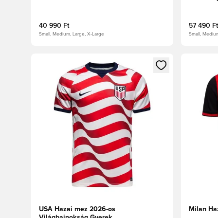
40 990 Ft
57 490 Ft
Small, Medium, Large, X-Large
Small, Mediu
Megnyit egy modált a bejelentkezéshez vagy a tagkén
Megnyit e
USA Hazai mez 2026-os
Milan Ha
Világbajnokság Gyerek