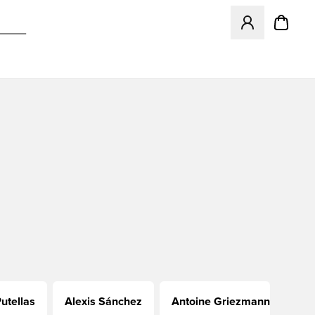
Megnyit egy modá
Putellas
Alexis Sánchez
Antoine Griezmann
Br