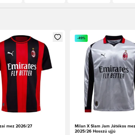
t való regisztrációhoz
gy modált a bejelentkezéshez vagy a tagként való regisztrációh
Megnyit egy modált a bejelen
-49%
zai mez 2026/27
Milan X Slam Jam Játékos me
2025/26 Hosszú ujjú