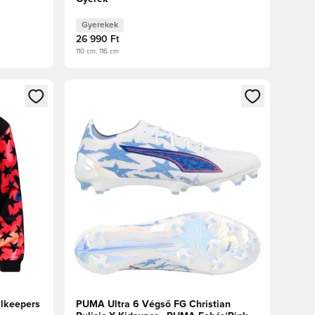
Gyerekek
26 990 Ft
110 cm, 116 cm
oz
tkezéshez vagy a tagként való regisztrációhoz
Megnyit egy modált a bejelentkezéshez vagy a tag
lkeepers
PUMA Ultra 6 Végső FG Christian