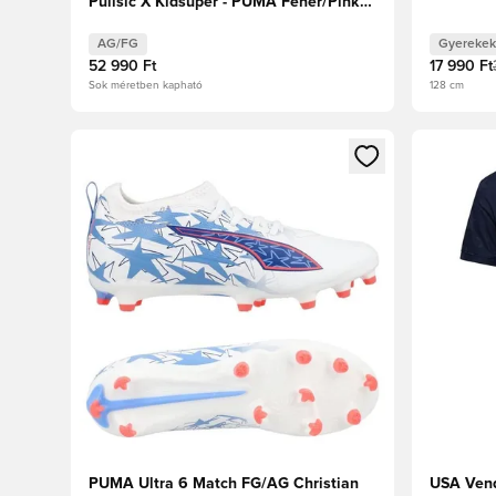
Pulisic X Kidsuper - PUMA Fehér/Pink
Lilac/Dusky Blue Limitált kiadás
AG/FG
Gyerekek
52 990 Ft
17 990 Ft
Sok méretben kapható
128 cm
Megnyit egy modált a bejelentkezéshez vagy a tagkén
Megnyit e
PUMA Ultra 6 Match FG/AG Christian
USA Ven