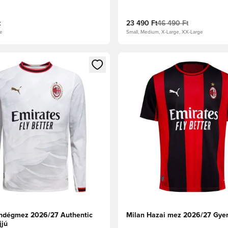
t
23 490 Ft
46 490 Ft
ge
Small, Medium, X-Large, XX-Large
t való regisztrációhoz
gy modált a bejelentkezéshez vagy a tagként való regisztrációh
Megnyit egy modált a bejelen
ndégmez 2026/27 Authentic
Milan Hazai mez 2026/27 Gye
jjú