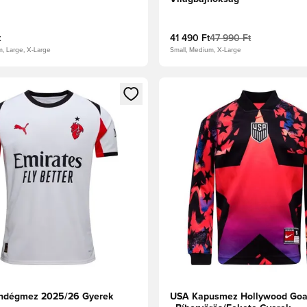
t
41 490 Ft
47 990 Ft
m, Large, X-Large
Small, Medium, X-Large
t való regisztrációhoz
gy modált a bejelentkezéshez vagy a tagként való regisztrációh
Megnyit egy modált a bejelen
endégmez 2025/26 Gyerek
USA Kapusmez Hollywood Goa