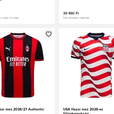
39 490 Ft
m, Large, X-Large
Sok méretben kapható
t való regisztrációhoz
gy modált a bejelentkezéshez vagy a tagként való regisztrációh
Megnyit egy modált a bejelen
zai mez 2026/27 Authentic
USA Hazai mez 2026-os
Világbajnokság