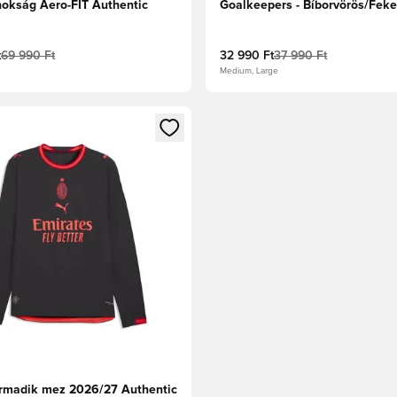
nokság Aero-FIT Authentic
Goalkeepers - Bíborvörös/Feke
t
69 990 Ft
32 990 Ft
37 990 Ft
Medium, Large
t való regisztrációhoz
gy modált a bejelentkezéshez vagy a tagként való regisztrációh
rmadik mez 2026/27 Authentic