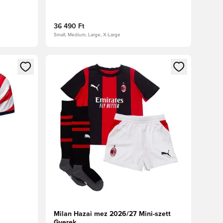
36 490 Ft
Small, Medium, Large, X-Large
oz
tkezéshez vagy a tagként való regisztrációhoz
Megnyit egy modált a bejelentkezéshez vagy a tag
Milan Hazai mez 2026/27 Mini-szett
Gyerek