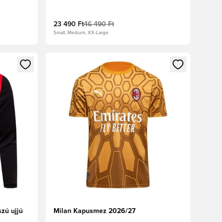
23 490 Ft
46 490 Ft
Small, Medium, XX-Large
oz
tkezéshez vagy a tagként való regisztrációhoz
Megnyit egy modált a bejelentkezéshez vagy a tag
zú ujjú
Milan Kapusmez 2026/27