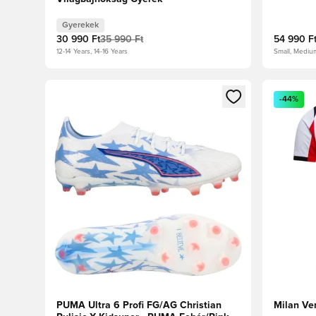
Gyerekek
30 990 Ft
35 990 Ft
54 990 F
12-14 Years, 14-16 Years
Small, Mediu
Megnyit egy modált a bejelentkezéshez vagy a tagkén
Megnyit e
-44%
PUMA Ultra 6 Profi FG/AG Christian
Milan V