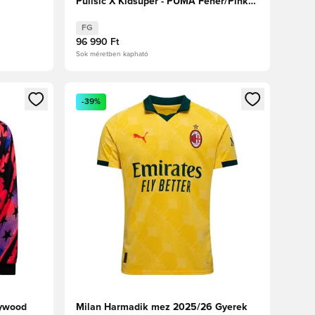
Pulisic X Kidsuper - PUMA Fehér/Pink
Lilac/Dusky Blue Limitált kiadás
FG
96 990 Ft
Sok méretben kapható
oz
tkezéshez vagy a tagként való regisztrációhoz
Megnyit egy modált a bejelentkezéshez vagy a tag
-39%
lywood
Milan Harmadik mez 2025/26 Gyerek