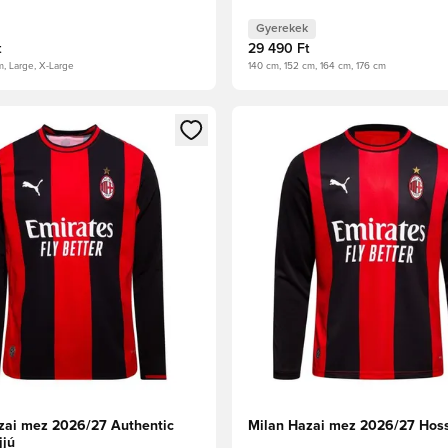
Gyerekek
t
29 490 Ft
m, Large, X-Large
140 cm, 152 cm, 164 cm, 176 cm
t való regisztrációhoz
gy modált a bejelentkezéshez vagy a tagként való regisztrációh
Megnyit egy modált a bejelen
zai mez 2026/27 Authentic
Milan Hazai mez 2026/27 Hoss
jjú