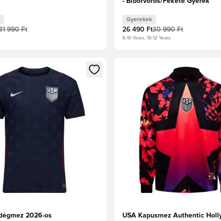
- Bíborvörös/Fekete Gyerek
Gyerekek
31 990 Ft
26 490 Ft
30 990 Ft
8-10 Years, 10-12 Years
t való regisztrációhoz
gy modált a bejelentkezéshez vagy a tagként való regisztrációh
Megnyit egy modált a bejelen
dégmez 2026-os
USA Kapusmez Authentic Hol