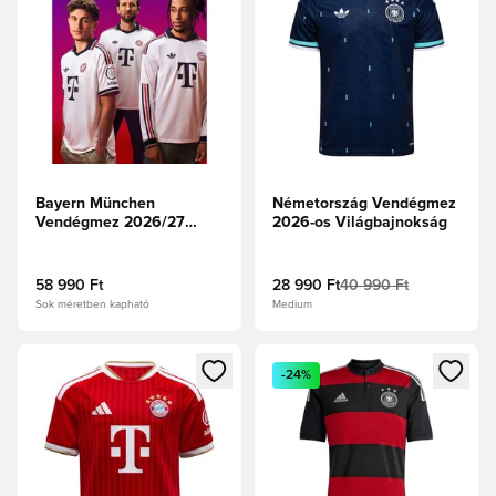
Bayern München
Németország Vendégmez
Vendégmez 2026/27
2026-os Világbajnokság
Authentic Hosszú ujjú
58 990 Ft
28 990 Ft
40 990 Ft
Sok méretben kapható
Medium
Megnyit egy modált a bejelentkezéshez vagy a tagként való 
Megnyit egy modált a bejelent
-24%