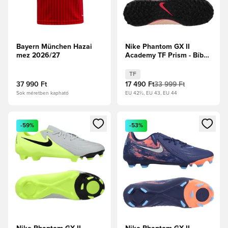
Bayern München Hazai
Nike Phantom GX II
mez 2026/27
Academy TF Prism - Bíbor
árnyalat/Fekete/Pink
Blast
TF
37 990 Ft
17 490 Ft
33 999 Ft
Sok méretben kapható
EU 42½, EU 43, EU 44
Megnyit egy modált a bejelentkezéshez vagy a tagként való 
Megnyit egy modált a bejelent
-59%
-53%