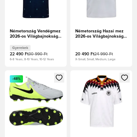
Németország Vendégmez
Németország Hazai mez
2026-os Világbajnokság
2026-os Világbajnokság
Gyerek
Fan Edition
Gyerekek
22 490 Ft
30 990 Ft
20 490 Ft
24 990 Ft
6-8 Years, 8-10 Years, 10-12 Years
X-Small, Small, Medium, Large
Megnyit egy modált a bejelentkezéshez vagy a tagként való 
Megnyit egy modált a bejelent
-48%