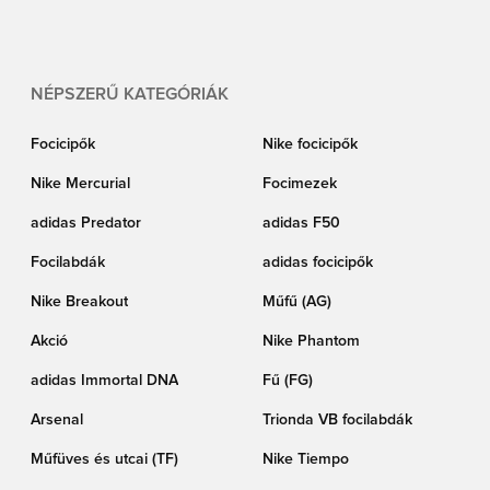
Gwinn visel a pályán. Akár a lelátóról, otthonról nézed, vagy te magad játszol,
mutasd ki stílusosan a támogatásodat Giulia Gwinn iránt. Élvezd a
zökkenőmentes vásárlási élményt a Unisportnál!
NÉPSZERŰ KATEGÓRIÁK
Focicipők
Nike focicipők
Nike Mercurial
Focimezek
adidas Predator
adidas F50
Focilabdák
adidas focicipők
Nike Breakout
Műfű (AG)
Akció
Nike Phantom
adidas Immortal DNA
Fű (FG)
Arsenal
Trionda VB focilabdák
Műfüves és utcai (TF)
Nike Tiempo