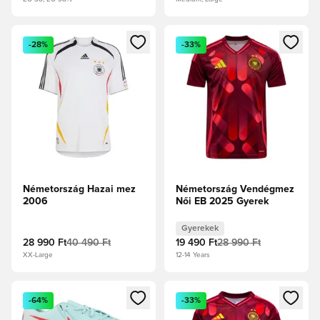
Megnyit egy modált a bejelentkezéshez vagy a tagként való 
Megnyit egy modált a bejelent
-28%
-33%
Németország Hazai mez
Németország Vendégmez
2006
Női EB 2025 Gyerek
Gyerekek
28 990 Ft
40 490 Ft
19 490 Ft
28 990 Ft
XX-Large
12-14 Years
Megnyit egy modált a bejelentkezéshez vagy a tagként való 
Megnyit egy modált a bejelent
-64%
-33%