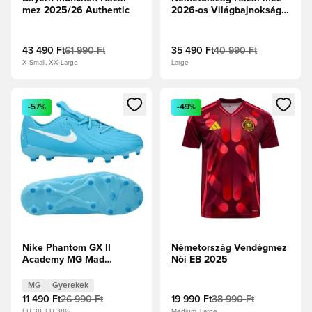
mez 2025/26 Authentic
2026-os Világbajnokság
Hosszú ujjú
43 490 Ft
61 990 Ft
35 490 Ft
40 990 Ft
X-Small, XX-Large
Large
Megnyit egy modált a bejelentkezéshez vagy a tagként való 
Megnyit egy modált a bejelent
-57%
-49%
Nike Phantom GX II
Németország Vendégmez
Academy MG Mad
Női EB 2025
Ambition - Blue
Fury/Fehér Gyerek
MG
Gyerekek
11 490 Ft
26 990 Ft
19 990 Ft
38 990 Ft
EU 38, EU 38½
Medium, Large