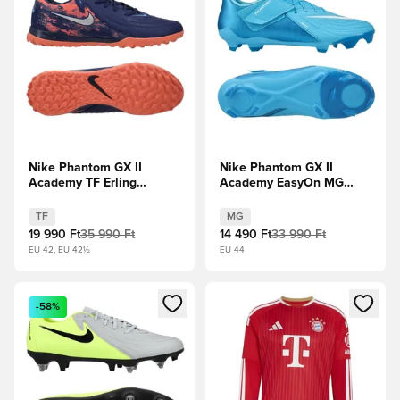
Nike Phantom GX II
Nike Phantom GX II
Academy TF Erling
Academy EasyOn MG
Haaland Personal Edition
Mad Ambition - Blue
- Űrkék/Króm Limitált
Fury/Fehér
TF
MG
kiadás
19 990 Ft
35 990 Ft
14 490 Ft
33 990 Ft
EU 42, EU 42½
EU 44
Megnyit egy modált a bejelentkezéshez vagy a tagként való 
Megnyit egy modált a bejelent
-58%