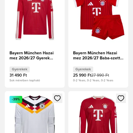
Bayern München Hazai
Bayern München Hazai
mez 2026/27 Gyerek
mez 2026/27 Baba-szett
Hosszú ujjú
Gyerek
Gyerekek
Gyerekek
31 490 Ft
25 990 Ft
27 990 Ft
Sok méretben kapható
0-2 Years, 0-2 Years, 0-2 Years
Megnyit egy modált a bejelentkezéshez vagy a tagként való 
Megnyit egy modált a bejelent
-39%