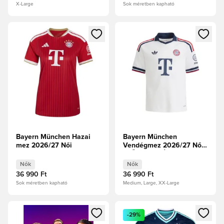
X-Large
Sok méretben kapható
Megnyit egy modált a bejelentkezéshez vagy a tagként való 
Megnyit egy modált a bejelent
Bayern München Hazai
Bayern München
mez 2026/27 Női
Vendégmez 2026/27 Női
ELŐRENDELÉS
Nők
Nők
36 990 Ft
36 990 Ft
Sok méretben kapható
Medium, Large, XX-Large
Megnyit egy modált a bejelentkezéshez vagy a tagként való 
Megnyit egy modált a bejelent
-29%