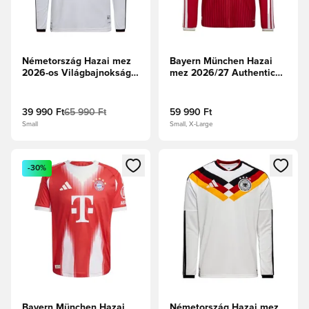
Németország Hazai mez
Bayern München Hazai
2026-os Világbajnokság
mez 2026/27 Authentic
Authentic Hosszú ujjú
Hosszú ujjú
39 990 Ft
65 990 Ft
59 990 Ft
Small
Small, X-Large
Megnyit egy modált a bejelentkezéshez vagy a tagként való 
Megnyit egy modált a bejelent
-30%
Bayern München Hazai
Németország Hazai mez