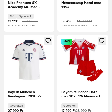
Nike Phantom GX II
Németország Hazai mez
Academy MG Mad
1994
Voltage - Metál
ezüst/Fekete/Volt Gyerek
MG
Gyerekek
13 990 Ft
26 990 Ft
36 490 Ft
44 990 Ft
EU 37½, EU 38, EU 38½
X-Small, Small, Medium, X-Large
Megnyit egy modált a bejelentkezéshez vagy a tagként való 
Megnyit egy modált a bejelent
-40%
Bayern München
Bayern München Hazai
Vendégmez 2026/27
mez 2025/26 Mini-szett
Gyerek
Gyerek
Gyerekek
Gyerekek
27 990 Ft
17 490 Ft
28 990 Ft