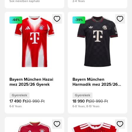
Sok méretben kapható
2-4 Years
Megnyit egy modált a bejelentkezéshez vagy a tagként való 
Megnyit egy modált a bejelent
-44%
-39%
Bayern München Hazai
Bayern München
mez 2025/26 Gyerek
Harmadik mez 2025/26
Gyerek
Gyerekek
Gyerekek
17 490 Ft
30 990 Ft
18 990 Ft
30 990 Ft
6-8 Years
6-8 Years, 8-10 Years
Megnyit egy modált a bejelentkezéshez vagy a tagként való 
Megnyit egy modált a bejelent