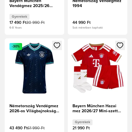
Bayern München
Németország Vendégmez
Vendégmez 2025/26
1994
Gyerek
Gyerekek
17 490 Ft
30 990 Ft
44 990 Ft
6-8 Years
Sok méretben kapható
Megnyit egy modált a bejelentkezéshez vagy a tagként való 
Megnyit egy modált a bejelent
-30%
Németország Vendégmez
Bayern München Hazai
2026-os Világbajnokság
mez 2026/27 Mini-szett
Authentic
Gyerek
Gyerekek
43 490 Ft
61 990 Ft
21 990 Ft