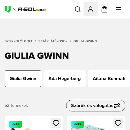
Megnyit egy modált a bejele
SZURKOLÓI BOLT
SZTÁRJÁTÉKOSOK
GIULIA GWINN
GIULIA GWINN
Giulia Gwinn
Ada Hegerberg
Aitana Bonmati
Szűrők és válogatás
52
Termékek
Megnyit egy modált a bejelentkezéshez vagy a tagként való 
Megnyit egy modált a bejelent
-59%
-59%