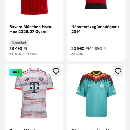
Bayern München Hazai
Németország Vendégmez
mez 2026/27 Gyerek
2014
Gyerekek
28 490 Ft
33 990 Ft
44 990 Ft
6-8 Years, 14-16 Years
XX-Large
Megnyit egy modált a bejelentkezéshez vagy a tagként való 
Megnyit egy modált a bejelent
-44%