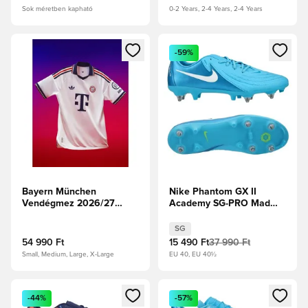
Sok méretben kapható
0-2 Years, 2-4 Years, 2-4 Years
Megnyit egy modált a bejelentkezéshez vagy a tagként való 
Megnyit egy modált a bejelent
-59%
Bayern München
Nike Phantom GX II
Vendégmez 2026/27
Academy SG-PRO Mad
Authentic
Ambition - Blue
Fury/Fehér
SG
54 990 Ft
15 490 Ft
37 990 Ft
Small, Medium, Large, X-Large
EU 40, EU 40½
Megnyit egy modált a bejelentkezéshez vagy a tagként való 
Megnyit egy modált a bejelent
-44%
-57%