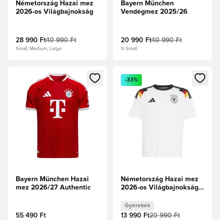
Németország Hazai mez
Bayern München
2026-os Világbajnokság
Vendégmez 2025/26
28 990 Ft
40 990 Ft
20 990 Ft
40 990 Ft
Small, Medium, Large
X-Small
Megnyit egy modált a bejelentkezéshez vagy a tagként való 
Megnyit egy modált a bejelent
-33%
Bayern München Hazai
Németország Hazai mez
mez 2026/27 Authentic
2026-os Világbajnokság
Fan Edition Gyerek
Gyerekek
55 490 Ft
13 990 Ft
20 990 Ft