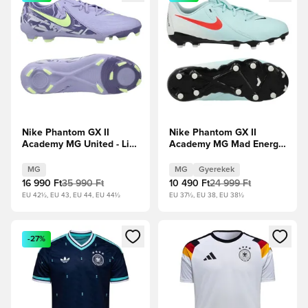
Nike Phantom GX II
Nike Phantom GX II
Academy MG United - Lila
Academy MG Mad Energy
Achát/Halvány Volt
- Menta/Atomvörös/Off
Noir Gyerek
MG
MG
Gyerekek
16 990 Ft
35 990 Ft
10 490 Ft
24 999 Ft
EU 42½, EU 43, EU 44, EU 44½
EU 37½, EU 38, EU 38½
Megnyit egy modált a bejelentkezéshez vagy a tagként való 
Megnyit egy modált a bejelent
-27%