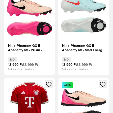
Nike Phantom GX II
Nike Phantom GX II
Academy MG Prism -
Academy MG Mad Energy
Bíbor
- Menta/Atomvörös/Off
árnyalat/Fekete/Pink
Noir
MG
MG
Blast
13 990 Ft
33 999 Ft
13 990 Ft
33 999 Ft
Sok méretben kapható
Sok méretben kapható
Megnyit egy modált a bejelentkezéshez vagy a tagként való 
Megnyit egy modált a bejelent
-49%