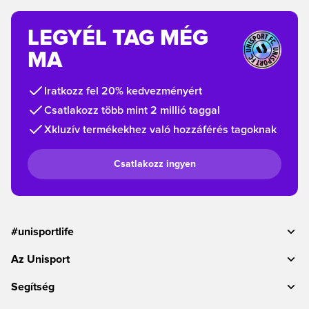
LEGYÉL TAG MÉG
MA
Iratkozz fel 20% kedvezményért
Csatlakozz több mint 2 millió taggal
Xkluzív termékekhez való hozzáférés tagoknak
Csatlakozz ingyen
#unisportlife
Az Unisport
Segítség