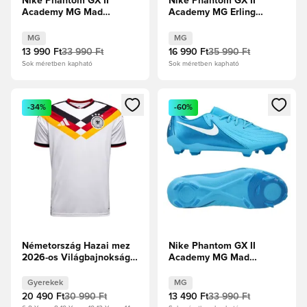
Nike Phantom GX II
Nike Phantom GX II
Academy MG Mad
Academy MG Erling
Voltage - Metál
Haaland Personal Edition
ezüst/Fekete/Volt
- Űrkék/Króm Limitált
MG
MG
kiadás
13 990 Ft
33 990 Ft
16 990 Ft
35 990 Ft
Sok méretben kapható
Sok méretben kapható
Megnyit egy modált a bejelentkezéshez vagy a tagként való 
Megnyit egy modált a bejelent
-34%
-60%
Németország Hazai mez
Nike Phantom GX II
2026-os Világbajnokság
Academy MG Mad
Gyerek
Ambition - Blue
Fury/Fehér
Gyerekek
MG
20 490 Ft
30 990 Ft
13 490 Ft
33 990 Ft