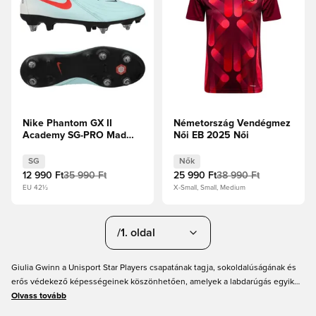
Nike Phantom GX II
Németország Vendégmez
Academy SG-PRO Mad
Női EB 2025 Női
Energy -
Menta/Atomvörös/Off
SG
Nők
Noir
12 990 Ft
35 990 Ft
25 990 Ft
38 990 Ft
EU 42½
X-Small, Small, Medium
/1. oldal
Giulia Gwinn a Unisport Star Players csapatának tagja, sokoldalúságának és
erős védekező képességeinek köszönhetően, amelyek a labdarúgás egyik
legjobb játékosává tették. Nálunk, a Unisportnál megtalálod klubjának és a
Olvass tovább
német válogatott mezeit, valamint olyan futballcipőket, mint amilyeneket