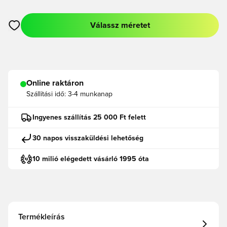
Válassz méretet
Megnyit egy modált a bejelentkezéshez vagy a tagként való r
Online raktáron
Szállítási idő:
3-4 munkanap
Ingyenes szállítás 25 000 Ft felett
30 napos visszaküldési lehetőség
10 milió elégedett vásárló 1995 óta
Termékleírás