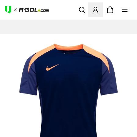
Megnyit egy modált a bejele