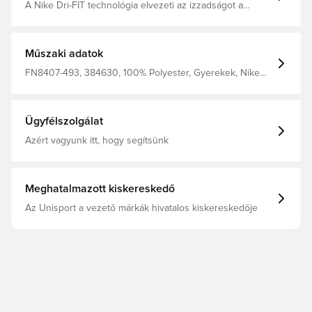
A Nike Dri-FIT technológia elvezeti az izzadságot a
bőrödről a gyorsabb párolgás érdekében, így szárazon
és kényelmesen érezheted magad. A könnyű, kötött
anyag légáteresztő, hogy hűvös maradj, amikor felpörög
a meccs. Szűkített szabás Anyaga 100% poliészter
Műszaki adatok
FN8407-493, 384630, 100% Polyester, Gyerekek, Nike
Strike, Nike, Női, Férfi, Pólók, Rövid ujjú, Kék
Ügyfélszolgálat
Azért vagyunk itt, hogy segítsünk
Meghatalmazott kiskereskedő
Az Unisport a vezető márkák hivatalos kiskereskedője