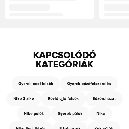
KAPCSOLÓDÓ
KATEGÓRIÁK
Gyerek edzőfelsők
Gyerek edzőfelszerelés
Nike Strike
Rövid ujjú felsők
Edzőruházat
Nike pólók
Gyerek pólók
Nike
Nike Foci Edzés
Edzőmezek
Kék pólók