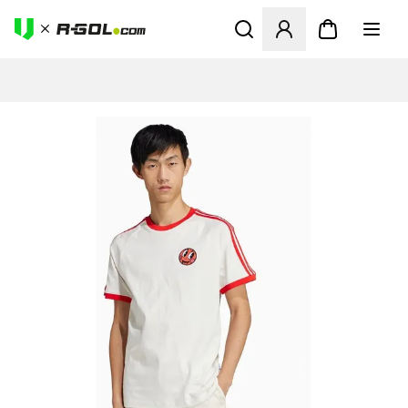
Megnyit egy modált a bejele