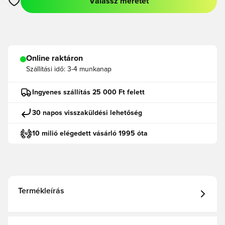
Válassz méretet
Megnyit egy modált a bejelentkezéshez vagy a tagként való r
Online raktáron
Szállítási idő:
3-4 munkanap
Ingyenes szállítás 25 000 Ft felett
30 napos visszaküldési lehetőség
10 milió elégedett vásárló 1995 óta
Termékleírás