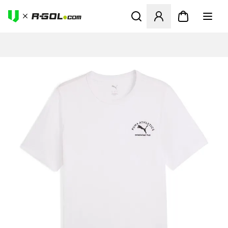
Megnyit egy modált a bejele