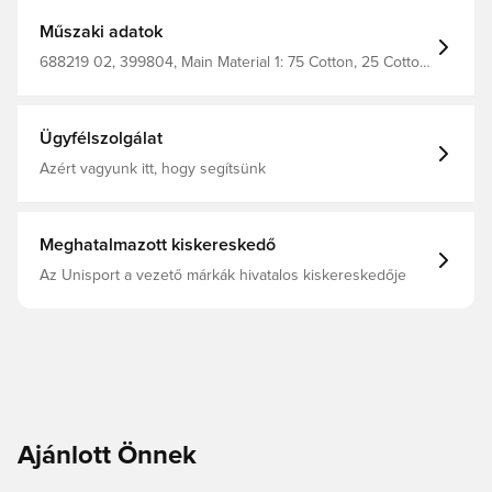
autentikus dizájnok markáns grafikákkal párosulnak –
olyan megjelenést kínálva, amely egyszerre időtlen és
Műszaki adatok
divatos. A kollekció a klasszikus sportruházat, a modern
stílus és az egyedi PUMA hangulat tökéletes egyensúlyát
688219 02, 399804, Main Material 1: 75 Cotton, 25 Cotton
testesíti meg. Illeszkedés: Normál Fő anyag: Single
Recycled - Single Jersey - 180.00 G/M² - Piece Dyed -
Jersey Nyakkivágás: Kerek Rövid ujjú Hossz: Normál
Chemical- Regular Finishing, Felnőttek, Férfi, Fehér,
PUMA márkajelzés 100% pamut
PUMA, Pólók
Ügyfélszolgálat
Azért vagyunk itt, hogy segítsünk
Meghatalmazott kiskereskedő
Az Unisport a vezető márkák hivatalos kiskereskedője
Ajánlott Önnek