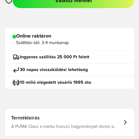
Válassz méretet
Megnyit egy modált a bejelentkezéshez vagy a tagként való r
Online raktáron
Szállítási idő:
3-4 munkanap
Ingyenes szállítás 25 000 Ft felett
30 napos visszaküldési lehetőség
10 milió elégedett vásárló 1995 óta
Termékleírás
A PUMA Class a márka hosszú hagyományait ötvözi a
„college sport” és az „Americana” esztétika modern
értelmezésével. A legendás PUMA archívumok ihlette