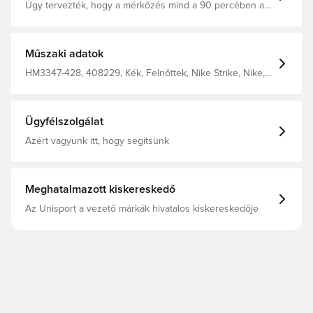
Úgy tervezték, hogy a mérkőzés mind a 90 percében a
maximumot nyújtsa, a Total 90 kollekció a 2000-es évek
egyik ikonikus szerelése lett ívelt vonalainak,
aszimmetrikus kialakításának és vegyes
anyaghasználatának köszönhetően. A Dri-FIT egy
Műszaki adatok
légáteresztő, gyorsan száradó, könnyű anyag, amely
elvezeti a nedvességet a testtől, így mindig szárazon,
HM3347-428, 408229, Kék, Felnőttek, Nike Strike, Nike,
kényelmesen és koncentráltan tart. Gépi kötésű, így az
Pólók, Rövid ujjú, Férfi, This Product Is Made With 100%
anyag puha és erős tapintású. 100% poliészterből
Recycled Polyester Fibers, Nike T90
készült.
Ügyfélszolgálat
Azért vagyunk itt, hogy segítsünk
Meghatalmazott kiskereskedő
Az Unisport a vezető márkák hivatalos kiskereskedője