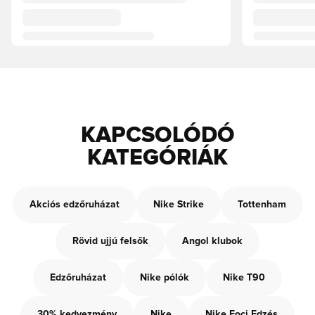
KAPCSOLÓDÓ
KATEGÓRIÁK
Akciós edzőruházat
Nike Strike
Tottenham
Rövid ujjú felsők
Angol klubok
Edzőruházat
Nike pólók
Nike T90
30% kedvezmény
Nike
Nike Foci Edzés