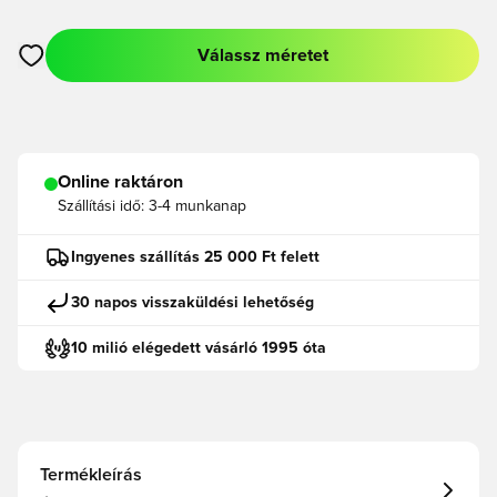
Válassz méretet
Megnyit egy modált a bejelentkezéshez vagy a tagként való r
Online raktáron
Szállítási idő:
3-4 munkanap
Ingyenes szállítás 25 000 Ft felett
30 napos visszaküldési lehetőség
10 milió elégedett vásárló 1995 óta
Termékleírás