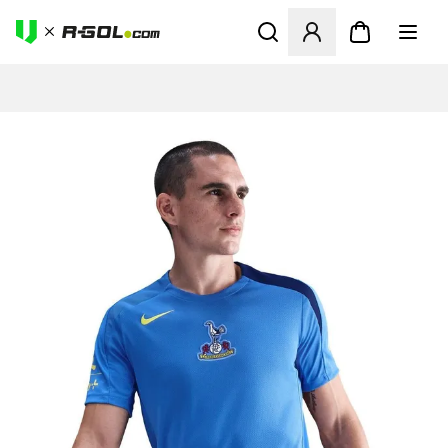
Megnyit egy modált a bejele