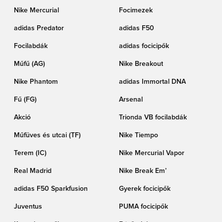
Nike Mercurial
Focimezek
adidas Predator
adidas F50
Focilabdák
adidas focicipők
Műfű (AG)
Nike Breakout
Nike Phantom
adidas Immortal DNA
Fű (FG)
Arsenal
Akció
Trionda VB focilabdák
Műfüves és utcai (TF)
Nike Tiempo
Terem (IC)
Nike Mercurial Vapor
Real Madrid
Nike Break Em’
adidas F50 Sparkfusion
Gyerek focicipők
Juventus
PUMA focicipők