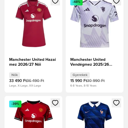
-48%
Manchester United Hazai
Manchester United
mez 2026/27 Női
Vendégmez 2025/26
Gyerek
Nők
Gyerekek
33 490 Ft
36 490 Ft
15 990 Ft
30 990 Ft
Large, X-Large, XX-Large
6-8 Years, 8-10 Years
Megnyit egy modált a bejelentkezéshez vagy a tagként való 
Megnyit egy modált a bejelent
-39%