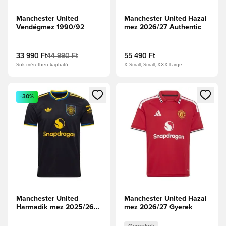
Manchester United
Manchester United Hazai
Vendégmez 1990/92
mez 2026/27 Authentic
33 990 Ft
44 990 Ft
55 490 Ft
Sok méretben kapható
X-Small, Small, XXX-Large
Megnyit egy modált a bejelentkezéshez vagy a tagként való 
Megnyit egy modált a bejelent
-30%
Manchester United
Manchester United Hazai
Harmadik mez 2025/26
mez 2026/27 Gyerek
Authentic