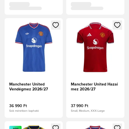
Megnyit egy modált a bejelentkezéshez vagy a tagként való 
Megnyit egy modált a bejelent
Manchester United
Manchester United Hazai
Vendégmez 2026/27
mez 2026/27
36 990 Ft
37 990 Ft
Sok méretben kapható
Small, Medium, XXX-Large
Megnyit egy modált a bejelentkezéshez vagy a tagként való 
Megnyit egy modált a bejelent