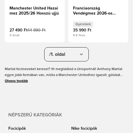
Manchester United Hazai
Franciaország
mez 2025/26 Hosszú ujjú
Vendégmez 2026-os
Világbajnokság Gyerek
Gyerekek
27 490 Ft
44 990 Ft
35 990 Ft
X-Small
6-8 Years
/1. oldal
Martial focimezeket keresel? Itt megtalálod a Unisportnál! Anthony Martial
egyre jobb formában van, mióta a Manchester Unitedhez igazolt; gólokat
szerez, és rendszeresen meghívót kap a francia válogatottba. Martial mezei
Olvass tovább
nagyon keresettek lettek, és akár Manchester United mezben, akár francia
válogatott mezben szeretnéd támogatni, itt megvásárolhatod őket eredeti
nyomtatással! Könnyű és biztonságos online vásárolni a Unisportnál, és
nagyszerű árakat és gyors szállítást kínálunk!
NÉPSZERŰ KATEGÓRIÁK
Focicipők
Nike focicipők