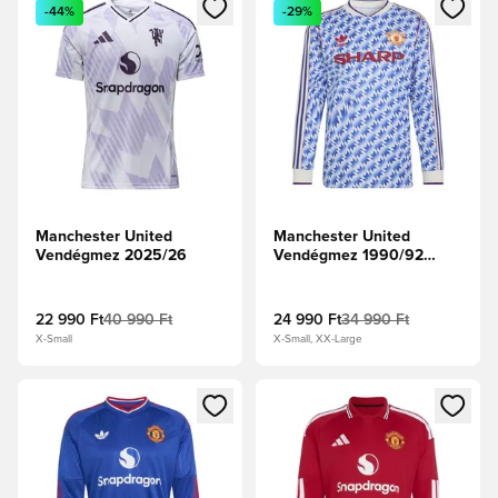
Megnyit egy modált a bejelentkezéshez vagy a tagként való 
Megnyit egy modált a bejelent
-44%
-29%
Manchester United
Manchester United
Vendégmez 2025/26
Vendégmez 1990/92
Hosszú ujjú
22 990 Ft
40 990 Ft
24 990 Ft
34 990 Ft
X-Small
X-Small, XX-Large
Megnyit egy modált a bejelentkezéshez vagy a tagként való 
Megnyit egy modált a bejelent