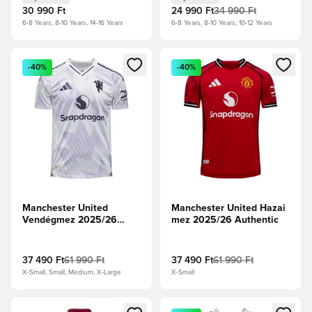
30 990 Ft
24 990 Ft
34 990 Ft
6-8 Years, 8-10 Years, 14-16 Years
6-8 Years, 8-10 Years, 10-12 Years
Megnyit egy modált a bejelentkezéshez vagy a tagként való 
Megnyit egy modált a bejelent
-40%
-40%
Manchester United
Manchester United Hazai
Vendégmez 2025/26
mez 2025/26 Authentic
Authentic
37 490 Ft
61 990 Ft
37 490 Ft
61 990 Ft
X-Small, Small, Medium, X-Large
X-Small
Megnyit egy modált a bejelentkezéshez vagy a tagként való 
Megnyit egy modált a bejelent