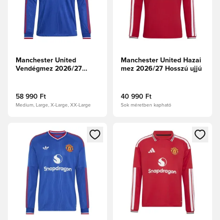
Manchester United
Manchester United Hazai
Vendégmez 2026/27
mez 2026/27 Hosszú ujjú
Authentic Hosszú ujjú
58 990 Ft
40 990 Ft
Medium, Large, X-Large, XX-Large
Sok méretben kapható
Megnyit egy modált a bejelentkezéshez vagy a tagként való 
Megnyit egy modált a bejelent