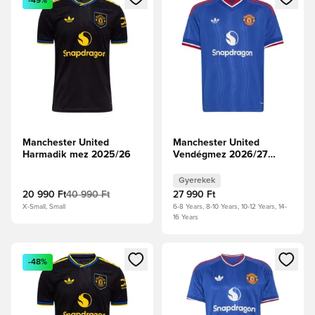
-49%
Manchester United
Manchester United
Harmadik mez 2025/26
Vendégmez 2026/27
Gyerek
Gyerekek
20 990 Ft
40 990 Ft
27 990 Ft
X-Small, Small
6-8 Years, 8-10 Years, 10-12 Years, 14-
16 Years
Megnyit egy modált a bejelentkezéshez vagy a tagként való 
Megnyit egy modált a bejelent
-48%