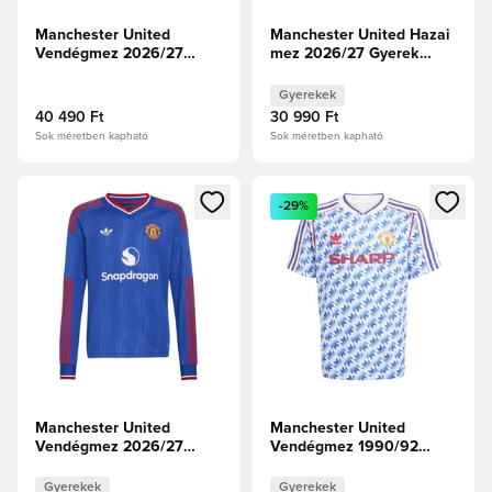
Manchester United
Manchester United Hazai
Vendégmez 2026/27
mez 2026/27 Gyerek
Hosszú ujjú
Hosszú ujjú
Gyerekek
40 490 Ft
30 990 Ft
Sok méretben kapható
Sok méretben kapható
Megnyit egy modált a bejelentkezéshez vagy a tagként való 
Megnyit egy modált a bejelent
-29%
Manchester United
Manchester United
Vendégmez 2026/27
Vendégmez 1990/92
Gyerek Hosszú ujjú
Gyerek
Gyerekek
Gyerekek