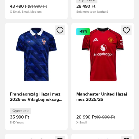
Gyerekek
43 490 Ft
61 990 Ft
28 490 Ft
X-Small, Small, Medium
Sok méretben kapható
Megnyit egy modált a bejelentkezéshez vagy a tagként való 
Megnyit egy modált a bejelent
-49%
Franciaország Hazai mez
Manchester United Hazai
2026-os Világbajnokság
mez 2025/26
Gyerek
Gyerekek
35 990 Ft
20 990 Ft
40 990 Ft
8-10 Years
X-Small