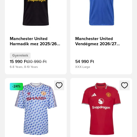
Manchester United
Manchester United
Harmadik mez 2025/26
Vendégmez 2026/27
Gyerek
Authentic
Gyerekek
15 990 Ft
30 990 Ft
54 990 Ft
6-8 Years, 8-10 Years
XXX-Large
Megnyit egy modált a bejelentkezéshez vagy a tagként való 
Megnyit egy modált a bejelent
-24%