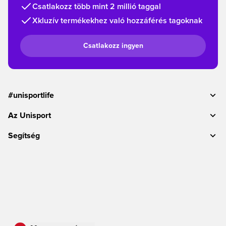
Csatlakozz több mint 2 millió taggal
Xkluzív termékekhez való hozzáférés tagoknak
Csatlakozz ingyen
#unisportlife
Az Unisport
Segítség