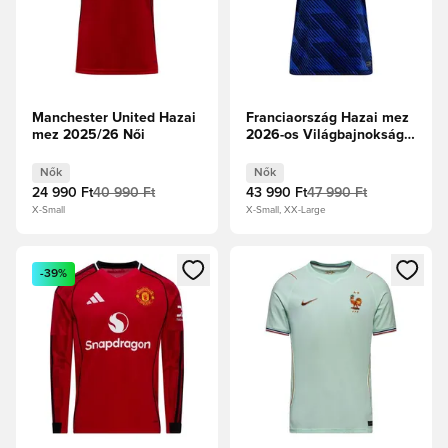
Manchester United Hazai
Franciaország Hazai mez
mez 2025/26 Női
2026-os Világbajnokság
Női
Nők
Nők
24 990 Ft
40 990 Ft
43 990 Ft
47 990 Ft
X-Small
X-Small, XX-Large
Megnyit egy modált a bejelentkezéshez vagy a tagként való 
Megnyit egy modált a bejelent
-39%