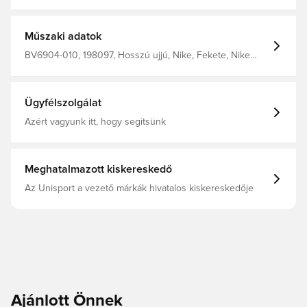
szálakból készült. Dri-FIT technológiával a gyors
száradásért. Oldalzsebek a praktikus tároláshoz.
Vízlepergető felület. Normál szabás. 100%-ban
újrahasznosított poliészterből készült.
Műszaki adatok
BV6904-010, 198097, Hosszú ujjú, Nike, Fekete, Nike
Park, Férfi, Női, Gyerekek, Esőkabátok, This Product Is
Made With At Least 75% Recycled Polyester Fibers
Ügyfélszolgálat
Azért vagyunk itt, hogy segítsünk
Meghatalmazott kiskereskedő
Az Unisport a vezető márkák hivatalos kiskereskedője
Ajánlott Önnek