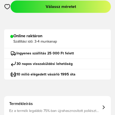
Válassz méretet
Megnyit egy modált a bejelentkezéshez vagy a tagként való r
Online raktáron
Szállítási idő:
3-4 munkanap
Ingyenes szállítás 25 000 Ft felett
30 napos visszaküldési lehetőség
10 milió elégedett vásárló 1995 óta
Termékleírás
Ez a termék legalább 75%-ban újrahasznosított poliészter