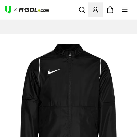
Megnyit egy modált a bejele