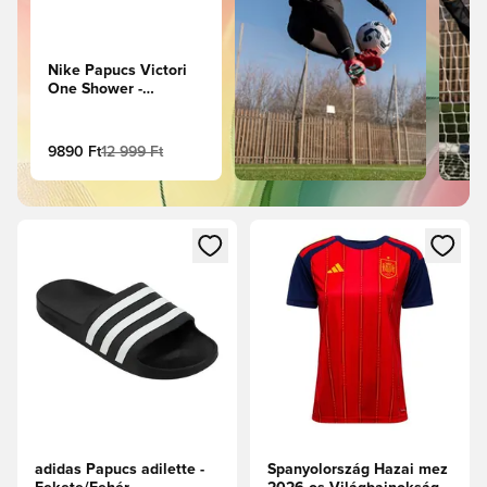
Nike Papucs Victori
One Shower -
Fehér/Fehér Női
9890 Ft
12 999 Ft
Megnyit egy modált a bejelentkezéshez vagy a tagként való 
Megnyit egy modált a bejelent
adidas Papucs adilette -
Spanyolország Hazai mez