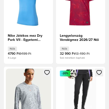
Nike Játékos mez Dry
Lengyelország
Park VII - Egyetemi
Vendégmez 2026/27 Női
kék/Fehér Női
Nők
Nők
4790 Ft
9499 Ft
32 990 Ft
43 490 Ft
X-Large
Sok méretben kapható
Megnyit egy modált a bejelentkezéshez vagy a tagként való 
Megnyit egy modált a bejelent
-20%