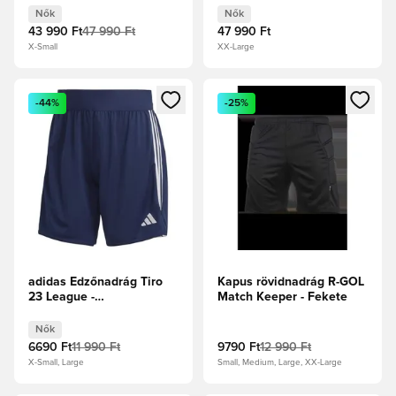
Nők
Nők
43 990 Ft
47 990 Ft
47 990 Ft
X-Small
XX-Large
Megnyit egy modált a bejelentkezéshez vagy a tagként való 
Megnyit egy modált a bejelent
-44%
-25%
adidas Edzőnadrág Tiro
Kapus rövidnadrág R-GOL
23 League -
Match Keeper - Fekete
Tengerészkék/Fehér Női
Nők
6690 Ft
11 990 Ft
9790 Ft
12 990 Ft
X-Small, Large
Small, Medium, Large, XX-Large