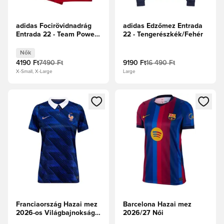
adidas Focirövidnadrág
adidas Edzőmez Entrada
Entrada 22 - Team Power
22 - Tengerészkék/Fehér
Red Női
Nők
4190 Ft
7490 Ft
9190 Ft
16 490 Ft
X-Small, X-Large
Large
Megnyit egy modált a bejelentkezéshez vagy a tagként való 
Megnyit egy modált a bejelent
Franciaország Hazai mez
Barcelona Hazai mez
2026-os Világbajnokság
2026/27 Női
Női