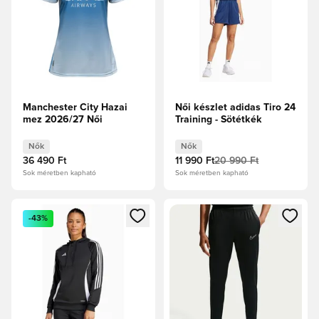
Manchester City Hazai
Női készlet adidas Tiro 24
mez 2026/27 Női
Training - Sötétkék
Nők
Nők
36 490 Ft
11 990 Ft
20 990 Ft
Sok méretben kapható
Sok méretben kapható
Megnyit egy modált a bejelentkezéshez vagy a tagként való 
Megnyit egy modált a bejelent
-43%