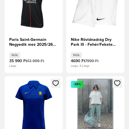
Paris Saint-Germain
Nike Rövidnadrág Dry
Negyedik mez 2025/26
Park III - Fehér/Fekete
Női
Női
Nők
Nők
35 990 Ft
43 999 Ft
4690 Ft
7999 Ft
Large
Large, X-Large
Megnyit egy modált a bejelentkezéshez vagy a tagként való 
Megnyit egy modált a bejelent
-38%