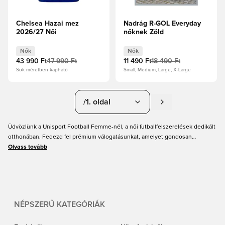
Chelsea Hazai mez
Nadrág R-GOL Everyday
2026/27 Női
nőknek Zöld
Nők
Nők
43 990 Ft
47 990 Ft
11 490 Ft
18 490 Ft
Sok méretben kapható
Small, Medium, Large, X-Large
/1. oldal
Üdvözlünk a Unisport Football Femme-nél, a női futballfelszerelések dedikált
otthonában. Fedezd fel prémium válogatásunkat, amelyet gondosan
állítottunk össze a szenvedélyes női focistáknak, akik csak a legjobbal érik
Olvass tovább
be. Legyen szó cipőkről, mezekről vagy kiegészítőkről, a legkiválóbb
termékeket kínáljuk olyan világszínvonalú márkáktól, mint a Nike, Adidas és
Puma. Éld át a játék iránti szenvedélyedet, és emeld magasabb szintre a
teljesítményedet a Football Femme-mel – egy kollekcióval, amely segít
minden játékosnak kihozni magából a maximumot.
NÉPSZERŰ KATEGÓRIÁK