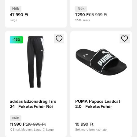
Fekete
Nők
Nők
47 990 Ft
7290 Ft
15 999 Ft
Large
12-14 Years
Megnyit egy modált a bejelentkezéshez vagy a tagként való 
Megnyit egy modált a bejelent
-43%
adidas Edzőnadrág Tiro
PUMA Papucs Leadcat
24 - Fekete/Fehér Női
2.0 - Fekete/Fehér
Nők
11 990 Ft
20 990 Ft
10 990 Ft
X-Small, Medium, Large, X-Large
Sok méretben kapható