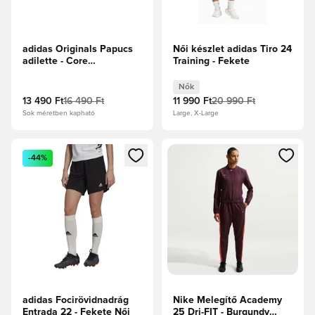
adidas Originals Papucs
Női készlet adidas Tiro 24
adilette - Core
Training - Fekete
Black/Fehér
Nők
13 490 Ft
16 490 Ft
11 990 Ft
20 990 Ft
Sok méretben kapható
Large, X-Large
Megnyit egy modált a bejelentkezéshez vagy a tagként való 
Megnyit egy modált a bejelent
-44%
adidas Focirövidnadrág
Nike Melegítő Academy
Entrada 22 - Fekete Női
25 Dri-FIT - Burgundy