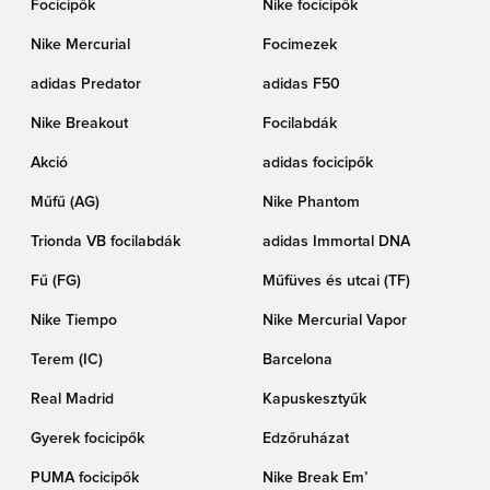
Focicipők
Nike focicipők
Nike Mercurial
Focimezek
adidas Predator
adidas F50
Nike Breakout
Focilabdák
Akció
adidas focicipők
Műfű (AG)
Nike Phantom
Trionda VB focilabdák
adidas Immortal DNA
Fű (FG)
Műfüves és utcai (TF)
Nike Tiempo
Nike Mercurial Vapor
Terem (IC)
Barcelona
Real Madrid
Kapuskesztyűk
Gyerek focicipők
Edzőruházat
PUMA focicipők
Nike Break Em’