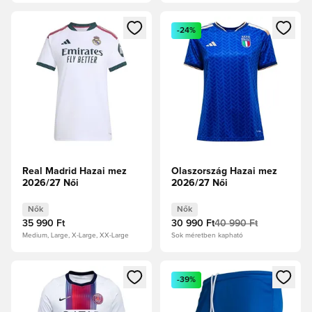
Megnyit egy modált a bejelentkezéshez vagy a tagként való 
Megnyit egy modált a bejelent
-24%
Real Madrid Hazai mez
Olaszország Hazai mez
2026/27 Női
2026/27 Női
Nők
Nők
35 990 Ft
30 990 Ft
40 990 Ft
Medium, Large, X-Large, XX-Large
Sok méretben kapható
Megnyit egy modált a bejelentkezéshez vagy a tagként való 
Megnyit egy modált a bejelent
-39%