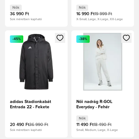
Fekete/Fehér Női
Nők
Nők
36 990 Ft
16 990 Ft
19 999 Ft
Sok méretben kapható
X-Small, Large, X-Large, XX-Large
Megnyit egy modált a bejelentkezéshez vagy a tagként való 
Megnyit egy modált a bejelent
-45%
-38%
adidas Stadionkabát
Női nadrág R-GOL
Entrada 22 - Fekete
Everyday - Fehér
Nők
20 490 Ft
36 990 Ft
11 490 Ft
18 490 Ft
Sok méretben kapható
Small, Medium, Large, X-Large