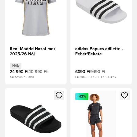
Real Madrid Hazai mez
adidas Papucs adilette -
2025/26 Női
Fehér/Fekete
Nők
24 990 Ft
40 990 Ft
6690 Ft
9490 Ft
XX-Small, X-Small
EU 40½, EU 42, EU 43, EU 47
Megnyit egy modált a bejelentkezéshez vagy a tagként való 
Megnyit egy modált a bejelent
-43%