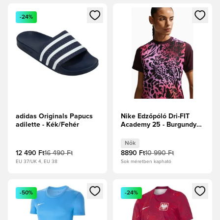
Megnyit egy modált a bejelentkezéshez vagy a tagként való 
Megnyit egy modált a bejelent
-24%
adidas Originals Papucs
Nike Edzőpóló Dri-FIT
adilette - Kék/Fehér
Academy 25 - Burgundy
Crush/Tiszta platina Női
Nők
12 490 Ft
16 490 Ft
8890 Ft
10 990 Ft
EU 37/UK 4, EU 38
Sok méretben kapható
Megnyit egy modált a bejelentkezéshez vagy a tagként való 
Megnyit egy modált a bejelent
-50%
-24%