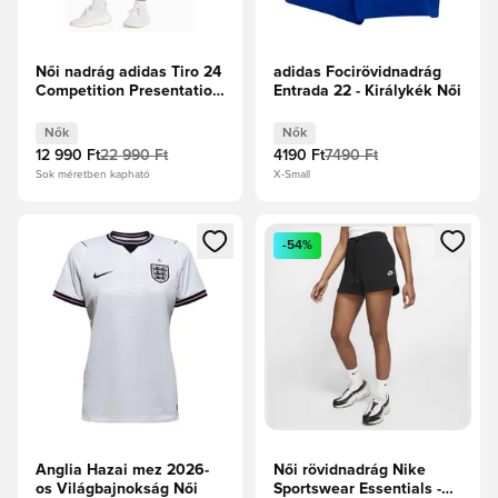
Női nadrág adidas Tiro 24
adidas Focirövidnadrág
Competition Presentation
Entrada 22 - Királykék Női
- Fekete
Nők
Nők
12 990 Ft
22 990 Ft
4190 Ft
7490 Ft
Sok méretben kapható
X-Small
Megnyit egy modált a bejelentkezéshez vagy a tagként való 
Megnyit egy modált a bejelent
-54%
Anglia Hazai mez 2026-
Női rövidnadrág Nike
os Világbajnokság Női
Sportswear Essentials -