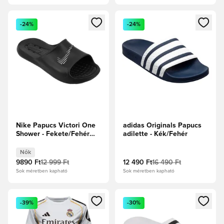
Megnyit egy modált a bejelentkezéshez vagy a tagként való 
Megnyit egy modált a bejelent
-24%
-24%
Nike Papucs Victori One
adidas Originals Papucs
Shower - Fekete/Fehér
adilette - Kék/Fehér
Női
Nők
9890 Ft
12 999 Ft
12 490 Ft
16 490 Ft
Sok méretben kapható
Sok méretben kapható
Megnyit egy modált a bejelentkezéshez vagy a tagként való 
Megnyit egy modált a bejelent
-39%
-30%