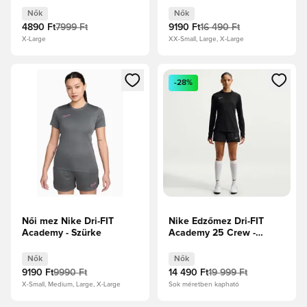
Nők
Nők
4890 Ft
7999 Ft
9190 Ft
16 490 Ft
X-Large
XX-Small, Large, X-Large
Megnyit egy modált a bejelentkezéshez vagy a tagként való 
Megnyit egy modált a bejelent
-28%
Női mez Nike Dri-FIT
Nike Edzőmez Dri-FIT
Academy - Szürke
Academy 25 Crew -
Fekete/Fehér Női
Nők
Nők
9190 Ft
9990 Ft
14 490 Ft
19 999 Ft
X-Small, Medium, Large, X-Large
Sok méretben kapható