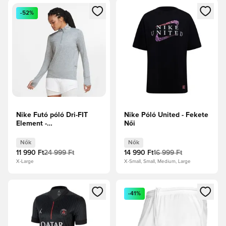
Megnyit egy modált a bejelentkezéshez vagy a tagként való 
Megnyit egy modált a bejelent
-52%
Nike Futó póló Dri-FIT
Nike Póló United - Fekete
Element -
Női
Füstszürke/Reflect Silver
Női
Nők
Nők
11 990 Ft
24 999 Ft
14 990 Ft
16 999 Ft
X-Large
X-Small, Small, Medium, Large
Megnyit egy modált a bejelentkezéshez vagy a tagként való 
Megnyit egy modált a bejelent
-41%