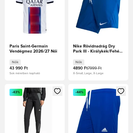
Paris Saint-Germain
Nike Rövidnadrág Dry
Vendégmez 2026/27 Női
Park III - Királykék/Fehér
Női
Nők
Nők
43 990 Ft
4890 Ft
7999 Ft
Sok méretben kapható
X-Small, Large, X-Large
Megnyit egy modált a bejelentkezéshez vagy a tagként való 
Megnyit egy modált a bejelent
-43%
-44%