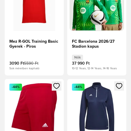
Mez R-GOL Training Basic
FC Barcelona 2026/27
Gyerek - Piros
Stadion kapus
Nők
3090 Ft
5590 Ft
37 990 Ft
Sok méretben kapható
10-12 Years, 12-14 Years, 14-16 Years
Megnyit egy modált a bejelentkezéshez vagy a tagként való 
Megnyit egy modált a bejelent
-44%
-44%