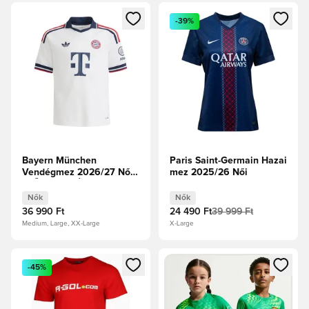
Megnyit egy modált a bejelentkezéshez vagy a tagként való 
Megnyit egy modált a bejelent
-39%
Bayern München
Paris Saint-Germain Hazai
Vendégmez 2026/27 Női
mez 2025/26 Női
ELŐRENDELÉS
Nők
Nők
36 990 Ft
24 490 Ft
39 999 Ft
Medium, Large, XX-Large
X-Large
Megnyit egy modált a bejelentkezéshez vagy a tagként való 
Megnyit egy modált a bejelent
-45%