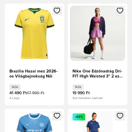
Megnyit egy modált a bejelentkezéshez vagy a tagként való 
Megnyit egy modált a bejelent
Brazília Hazai mez 2026-
Nike One Edzőnadrág Dri-
os Világbajnokság Női
FIT High Waisted 3'' 2 az
1-ben - Rózsaszín/Fehér
Női
Nők
Nők
41 490 Ft
47 990 Ft
19 990 Ft
X-Large
Sok méretben kapható
Megnyit egy modált a bejelentkezéshez vagy a tagként való 
Megnyit egy modált a bejelent
-43%