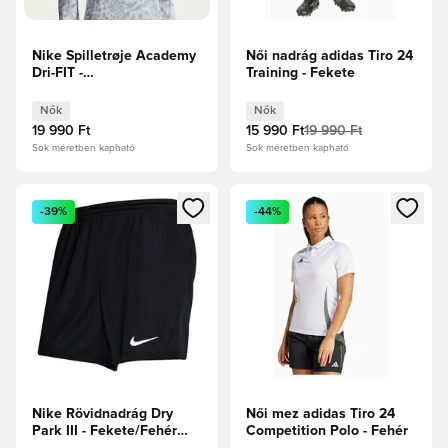
Nike Spilletrøje Academy
Női nadrág adidas Tiro 24
Dri-FIT -
Training - Fekete
Platina/Farkasszürke Női
Nők
Nők
19 990 Ft
15 990 Ft
19 990 Ft
Sok méretben kapható
Sok méretben kapható
Megnyit egy modált a bejelentkezéshez vagy a tagként való 
Megnyit egy modált a bejelent
-39%
-44%
Nike Rövidnadrág Dry
Női mez adidas Tiro 24
Park III - Fekete/Fehér
Competition Polo - Fehér
Női