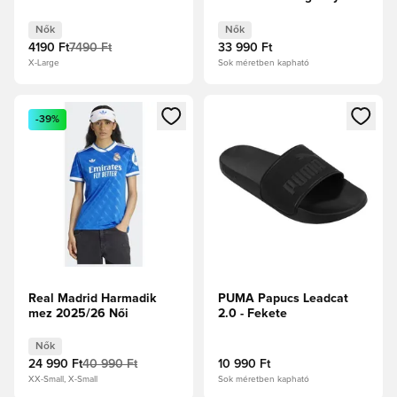
Crush Női
Nők
Nők
4190 Ft
7490 Ft
33 990 Ft
X-Large
Sok méretben kapható
Megnyit egy modált a bejelentkezéshez vagy a tagként való 
Megnyit egy modált a bejelent
-39%
Real Madrid Harmadik
PUMA Papucs Leadcat
mez 2025/26 Női
2.0 - Fekete
Nők
24 990 Ft
40 990 Ft
10 990 Ft
XX-Small, X-Small
Sok méretben kapható