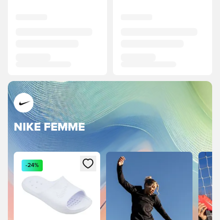
NIKE FEMME
Megnyit egy modált a bejelentkezéshez vagy a tagként val
-24%