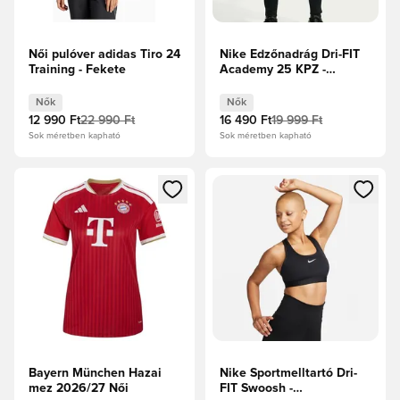
Női pulóver adidas Tiro 24
Nike Edzőnadrág Dri-FIT
Training - Fekete
Academy 25 KPZ -
Fekete/Fehér Női
Nők
Nők
12 990 Ft
22 990 Ft
16 490 Ft
19 999 Ft
Sok méretben kapható
Sok méretben kapható
Megnyit egy modált a bejelentkezéshez vagy a tagként való 
Megnyit egy modált a bejelent
Bayern München Hazai
Nike Sportmelltartó Dri-
mez 2026/27 Női
FIT Swoosh -