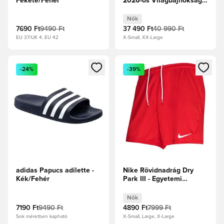
Fekete/Fehér
2026-os Világbajnokság
Női
Nők
7690 Ft
9490 Ft
37 490 Ft
40 990 Ft
EU 37/UK 4, EU 42
X-Small, XX-Large
Megnyit egy modált a bejelentkezéshez vagy a tagként való 
Megnyit egy modált a bejelent
-24%
-39%
adidas Papucs adilette -
Nike Rövidnadrág Dry
Kék/Fehér
Park III - Egyetemi
piros/Fehér Női
Nők
7190 Ft
9490 Ft
4890 Ft
7999 Ft
Sok méretben kapható
X-Small, Large, X-Large