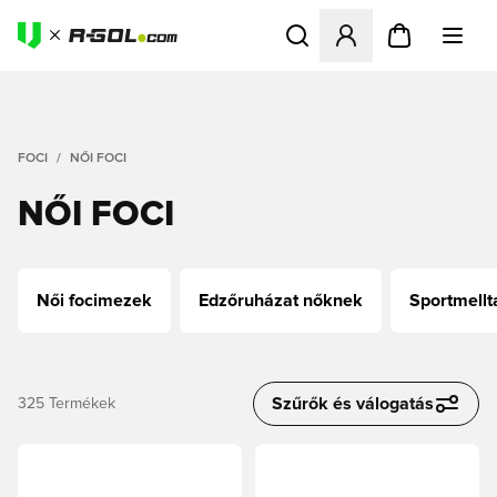
Megnyit egy modált a bejele
FOCI
NŐI FOCI
NŐI FOCI
Női focimezek
Edzőruházat nőknek
Sportmellt
Szűrők és válogatás
325
Termékek